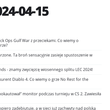
24-04-15
lack Ops Gulf War z przeciekami. Co wiemy o
rze?
arzone. Ta broń sensacyjnie zasieje spustoszenie w
nds - znamy zwycięzcę wiosennego splitu LEC 2024!
urent Diablo 4. Co wiemy o grze No Rest for the
nokautował" monitor podczas turnieju w CS 2. Zawiesiła
iero zadebiutuje, a w sieci już zachwyty nad polską