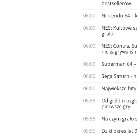
bestsellerów
06:00
Nintendo 64 – k
06:00
NES: Kultowe se
grało!
06:00
NES: Contra, Su
nie zagrywaliśm
06:00
Superman 64 – 
06:00
Sega Saturn - 
06:00
Największe hity
05:55
Od giełd i rozg
pierwsze gry
05:55
Na czym grało s
05:55
Dziki okres lat