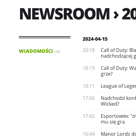
NEWSROOM › 20
2024-04-15
20:18
Call of Duty: B
WIADOMOŚCI
(39)
nadchodzącej g
18:19
Call of Duty: W
grze?
18:11
League of Lege
17:56
Nadchodzi konk
Wicked?
17:42
Esportowiec "z
mu się gra
16:44
Manor Lords dop