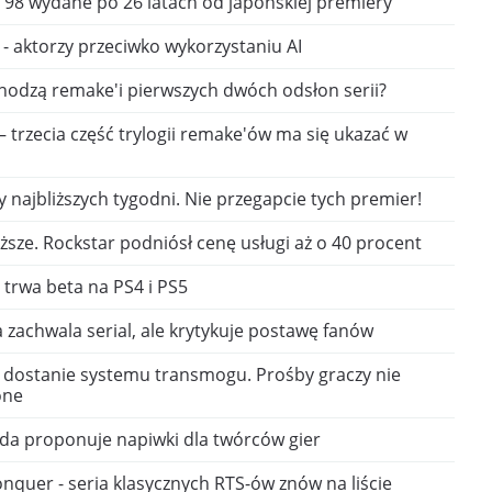
'98 wydane po 26 latach od japońskiej premiery
 - aktorzy przeciwko wykorzystaniu AI
hodzą remake'i pierwszych dwóch odsłon serii?
 – trzecia część trylogii remake'ów ma się ukazać w
najbliższych tygodni. Nie przegapcie tych premier!
sze. Rockstar podniósł cenę usługi aż o 40 procent
- trwa beta na PS4 i PS5
 zachwala serial, ale krytykuje postawę fanów
ie dostanie systemu transmogu. Prośby graczy nie
one
arda proponuje napiwki dla twórców gier
uer - seria klasycznych RTS-ów znów na liście