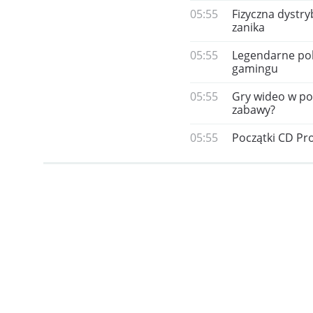
05:55
Fizyczna dystry
zanika
05:55
Legendarne pols
gamingu
05:55
Gry wideo w pols
zabawy?
05:55
Początki CD Pro