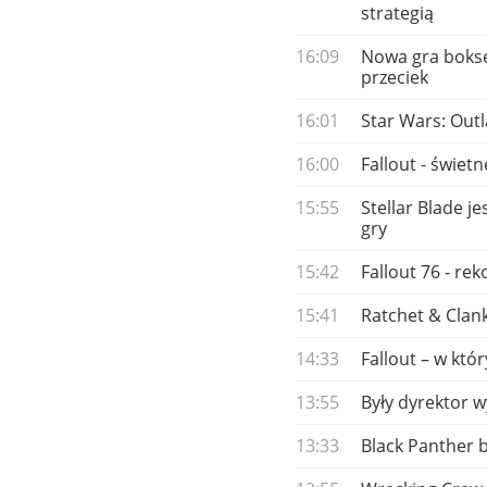
strategią
16:09
Nowa gra bokser
przeciek
16:01
Star Wars: Outl
16:00
Fallout - świet
15:55
Stellar Blade j
gry
15:42
Fallout 76 - re
15:41
Ratchet & Clan
14:33
Fallout – w któ
13:55
Były dyrektor 
13:33
Black Panther 