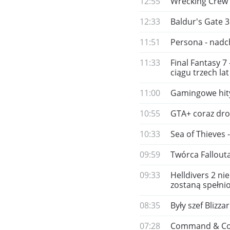
12:55
Wrecking Crew 
12:33
Baldur's Gate 3
11:51
Persona - nadc
11:33
Final Fantasy 7
ciągu trzech lat
11:00
Gamingowe hity 
10:55
GTA+ coraz droż
10:33
Sea of Thieves 
09:59
Twórca Fallouta
09:33
Helldivers 2 n
zostaną spełni
08:35
Były szef Blizz
07:28
Command & Conq