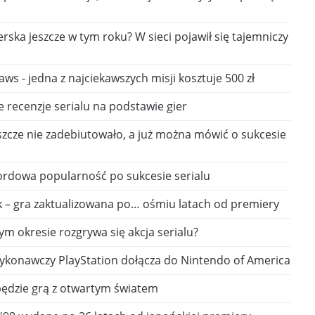
ska jeszcze w tym roku? W sieci pojawił się tajemniczy
aws - jedna z najciekawszych misji kosztuje 500 zł
ne recenzje serialu na podstawie gier
eszcze nie zadebiutowało, a już można mówić o sukcesie
kordowa popularność po sukcesie serialu
k – gra zaktualizowana po… ośmiu latach od premiery
rym okresie rozgrywa się akcja serialu?
wykonawczy PlayStation dołącza do Nintendo of America
będzie grą z otwartym światem