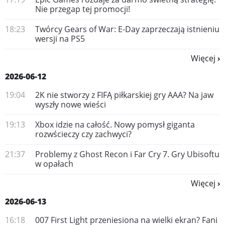
Nie przegap tej promocji!
18:23
Twórcy Gears of War: E-Day zaprzeczają istnieniu
wersji na PS5
Więcej
2026-06-12
19:04
2K nie stworzy z FIFĄ piłkarskiej gry AAA? Na jaw
wyszły nowe wieści
19:13
Xbox idzie na całość. Nowy pomysł giganta
rozwścieczy czy zachwyci?
21:37
Problemy z Ghost Recon i Far Cry 7. Gry Ubisoftu
w opałach
Więcej
2026-06-13
16:18
007 First Light przeniesiona na wielki ekran? Fani