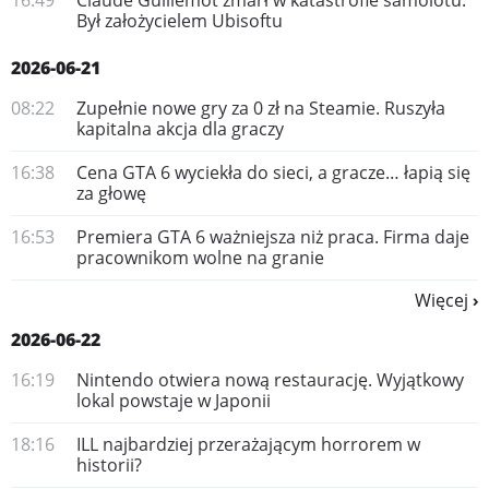
16:49
Claude Guillemot zmarł w katastrofie samolotu.
Był założycielem Ubisoftu
2026-06-21
08:22
Zupełnie nowe gry za 0 zł na Steamie. Ruszyła
kapitalna akcja dla graczy
16:38
Cena GTA 6 wyciekła do sieci, a gracze… łapią się
za głowę
16:53
Premiera GTA 6 ważniejsza niż praca. Firma daje
pracownikom wolne na granie
Więcej
2026-06-22
16:19
Nintendo otwiera nową restaurację. Wyjątkowy
lokal powstaje w Japonii
18:16
ILL najbardziej przerażającym horrorem w
historii?