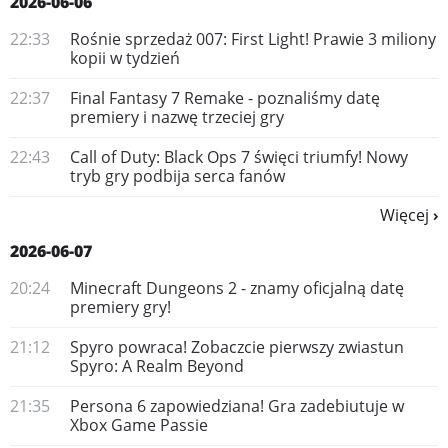
2026-06-06
22:33
Rośnie sprzedaż 007: First Light! Prawie 3 miliony
kopii w tydzień
22:37
Final Fantasy 7 Remake - poznaliśmy datę
premiery i nazwę trzeciej gry
22:43
Call of Duty: Black Ops 7 święci triumfy! Nowy
tryb gry podbija serca fanów
Więcej
2026-06-07
20:24
Minecraft Dungeons 2 - znamy oficjalną datę
premiery gry!
21:12
Spyro powraca! Zobaczcie pierwszy zwiastun
Spyro: A Realm Beyond
21:35
Persona 6 zapowiedziana! Gra zadebiutuje w
Xbox Game Passie