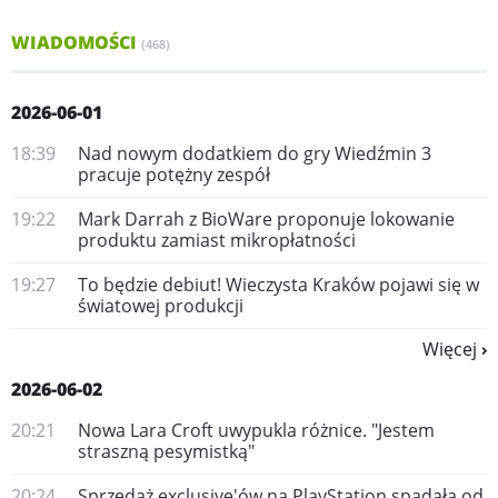
WIADOMOŚCI
(468)
2026-06-01
18:39
Nad nowym dodatkiem do gry Wiedźmin 3
pracuje potężny zespół
19:22
Mark Darrah z BioWare proponuje lokowanie
produktu zamiast mikropłatności
19:27
To będzie debiut! Wieczysta Kraków pojawi się w
światowej produkcji
Więcej
2026-06-02
20:21
Nowa Lara Croft uwypukla różnice. "Jestem
straszną pesymistką"
20:24
Sprzedaż exclusive'ów na PlayStation spadała od