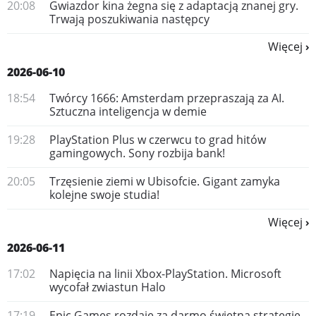
20:08
Gwiazdor kina żegna się z adaptacją znanej gry.
Trwają poszukiwania następcy
Więcej
2026-06-10
18:54
Twórcy 1666: Amsterdam przepraszają za AI.
Sztuczna inteligencja w demie
19:28
PlayStation Plus w czerwcu to grad hitów
gamingowych. Sony rozbija bank!
20:05
Trzęsienie ziemi w Ubisofcie. Gigant zamyka
kolejne swoje studia!
Więcej
2026-06-11
17:02
Napięcia na linii Xbox-PlayStation. Microsoft
wycofał zwiastun Halo
17:19
Epic Games rozdaje za darmo świetną strategię.