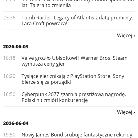
lat. Ta gra to zmieniła
23:36
Tomb Raider: Legacy of Atlantis z datą premiery.
Lara Croft powraca!
Więcej
2026-06-03
16:18
Valve groziło Ubisoftowi i Warner Bros. Steam
wymusza ceny gier
16:20
Tysiące gier znikają z PlayStation Store. Sony
bierze się za porządki
16:50
Cyberpunk 2077 zgarnia prestiżową nagrodę.
Polski hit zmiótł konkurencję
Więcej
2026-06-04
19:50
Nowy James Bond śrubuje fantastyczne rekordy.