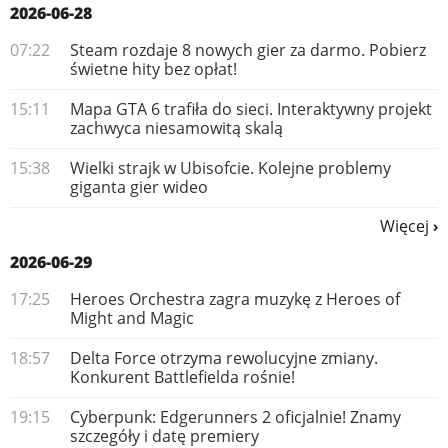
2026-06-28
07:22
Steam rozdaje 8 nowych gier za darmo. Pobierz
świetne hity bez opłat!
15:11
Mapa GTA 6 trafiła do sieci. Interaktywny projekt
zachwyca niesamowitą skalą
15:38
Wielki strajk w Ubisofcie. Kolejne problemy
giganta gier wideo
Więcej
2026-06-29
17:25
Heroes Orchestra zagra muzykę z Heroes of
Might and Magic
18:57
Delta Force otrzyma rewolucyjne zmiany.
Konkurent Battlefielda rośnie!
19:15
Cyberpunk: Edgerunners 2 oficjalnie! Znamy
szczegóły i datę premiery