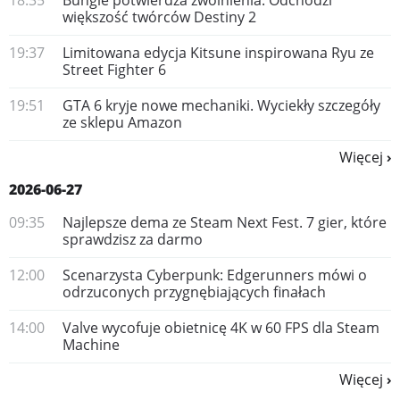
18:35
Bungie potwierdza zwolnienia. Odchodzi
większość twórców Destiny 2
19:37
Limitowana edycja Kitsune inspirowana Ryu ze
Street Fighter 6
19:51
GTA 6 kryje nowe mechaniki. Wyciekły szczegóły
ze sklepu Amazon
Więcej
2026-06-27
09:35
Najlepsze dema ze Steam Next Fest. 7 gier, które
sprawdzisz za darmo
12:00
Scenarzysta Cyberpunk: Edgerunners mówi o
odrzuconych przygnębiających finałach
14:00
Valve wycofuje obietnicę 4K w 60 FPS dla Steam
Machine
Więcej