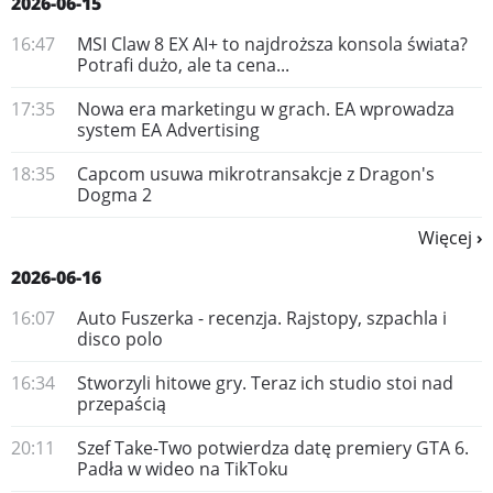
2026-06-15
16:47
MSI Claw 8 EX AI+ to najdroższa konsola świata?
Potrafi dużo, ale ta cena...
17:35
Nowa era marketingu w grach. EA wprowadza
system EA Advertising
18:35
Capcom usuwa mikrotransakcje z Dragon's
Dogma 2
Więcej
2026-06-16
16:07
Auto Fuszerka - recenzja. Rajstopy, szpachla i
disco polo
16:34
Stworzyli hitowe gry. Teraz ich studio stoi nad
przepaścią
20:11
Szef Take-Two potwierdza datę premiery GTA 6.
Padła w wideo na TikToku