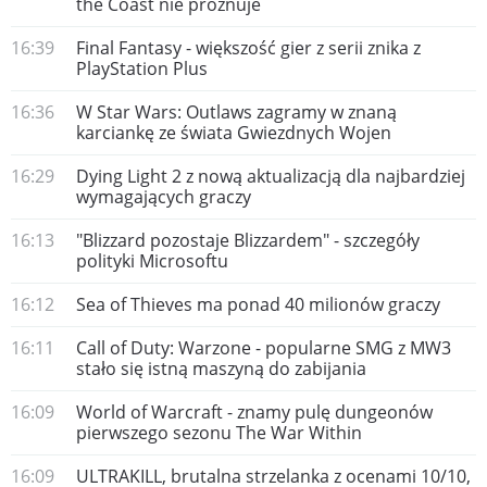
the Coast nie próżnuje
16:39
Final Fantasy - większość gier z serii znika z
PlayStation Plus
16:36
W Star Wars: Outlaws zagramy w znaną
karciankę ze świata Gwiezdnych Wojen
16:29
Dying Light 2 z nową aktualizacją dla najbardziej
wymagających graczy
16:13
"Blizzard pozostaje Blizzardem" - szczegóły
polityki Microsoftu
16:12
Sea of Thieves ma ponad 40 milionów graczy
16:11
Call of Duty: Warzone - popularne SMG z MW3
stało się istną maszyną do zabijania
16:09
World of Warcraft - znamy pulę dungeonów
pierwszego sezonu The War Within
16:09
ULTRAKILL, brutalna strzelanka z ocenami 10/10,