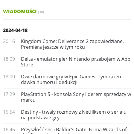
WIADOMOŚCI
(30)
2024-04-18
20:16
Kingdom Come: Deliverance 2 zapowiedziane.
Premiera jeszcze w tym roku
18:09
Delta - emulator gier Nintendo przebojem w App
Store
18:00
Dwie darmowe gry w Epic Games. Tym razem
dawka humoru i dedukcji
17:29
PlayStation 5 - konsola Sony liderem sprzedaży w
marcu
16:54
Destiny - trwały rozmowy z Netfliksem o serialu
na podstawie gry
16:46
Przyszłość serii Baldur's Gate. Firma Wizards of