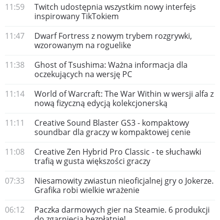
11:59
Twitch udostępnia wszystkim nowy interfejs
inspirowany TikTokiem
11:47
Dwarf Fortress z nowym trybem rozgrywki,
wzorowanym na roguelike
11:38
Ghost of Tsushima: Ważna informacja dla
oczekujących na wersję PC
11:14
World of Warcraft: The War Within w wersji alfa z
nową fizyczną edycją kolekcjonerską
11:11
Creative Sound Blaster GS3 - kompaktowy
soundbar dla graczy w kompaktowej cenie
11:08
Creative Zen Hybrid Pro Classic - te słuchawki
trafią w gusta większości graczy
07:33
Niesamowity zwiastun nieoficjalnej gry o Jokerze.
Grafika robi wielkie wrażenie
06:12
Paczka darmowych gier na Steamie. 6 produkcji
do zgarnięcia bezpłatnie!