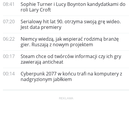
08:41
Sophie Turner i Lucy Boynton kandydatkami do
roli Lary Croft
07:20
Serialowy hit lat 90. otrzyma swoją grę wideo.
Jest data premiery
06:22
Niemcy wiedzą, jak wspierać rodzimą branżę
gier. Ruszają z nowym projektem
00:17
Steam chce od twórców informacji czy ich gry
zawierają anticheat
00:14
Cyberpunk 2077 w końcu trafi na komputery z
nadgryzionym jabłkiem
REKLAMA