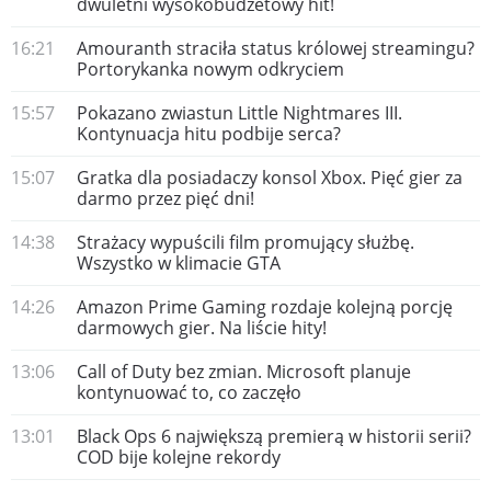
dwuletni wysokobudżetowy hit!
16:21
Amouranth straciła status królowej streamingu?
Portorykanka nowym odkryciem
15:57
Pokazano zwiastun Little Nightmares III.
Kontynuacja hitu podbije serca?
15:07
Gratka dla posiadaczy konsol Xbox. Pięć gier za
darmo przez pięć dni!
14:38
Strażacy wypuścili film promujący służbę.
Wszystko w klimacie GTA
14:26
Amazon Prime Gaming rozdaje kolejną porcję
darmowych gier. Na liście hity!
13:06
Call of Duty bez zmian. Microsoft planuje
kontynuować to, co zaczęło
13:01
Black Ops 6 największą premierą w historii serii?
COD bije kolejne rekordy