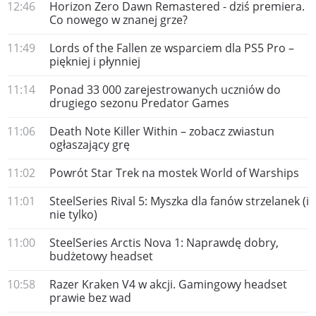
12:46
Horizon Zero Dawn Remastered - dziś premiera.
Co nowego w znanej grze?
11:49
Lords of the Fallen ze wsparciem dla PS5 Pro –
piękniej i płynniej
11:14
Ponad 33 000 zarejestrowanych uczniów do
drugiego sezonu Predator Games
11:06
Death Note Killer Within – zobacz zwiastun
ogłaszający grę
11:02
Powrót Star Trek na mostek World of Warships
11:01
SteelSeries Rival 5: Myszka dla fanów strzelanek (i
nie tylko)
11:00
SteelSeries Arctis Nova 1: Naprawdę dobry,
budżetowy headset
10:58
Razer Kraken V4 w akcji. Gamingowy headset
prawie bez wad