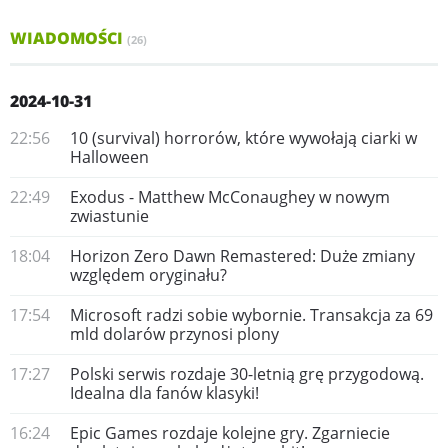
WIADOMOŚCI
(26)
2024-10-31
22:56
10 (survival) horrorów, które wywołają ciarki w
Halloween
22:49
Exodus - Matthew McConaughey w nowym
zwiastunie
18:04
Horizon Zero Dawn Remastered: Duże zmiany
względem oryginału?
17:54
Microsoft radzi sobie wybornie. Transakcja za 69
mld dolarów przynosi plony
17:27
Polski serwis rozdaje 30-letnią grę przygodową.
Idealna dla fanów klasyki!
16:24
Epic Games rozdaje kolejne gry. Zgarniecie