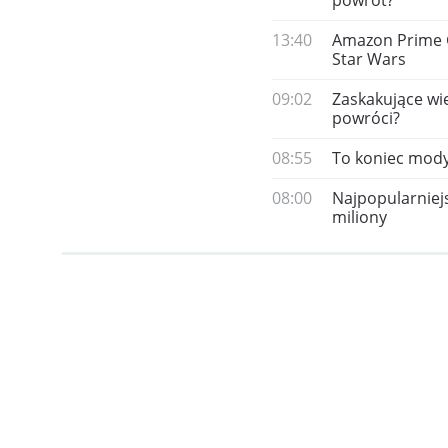
powrót?
13:40
Amazon Prime G
Star Wars
09:02
Zaskakujące wi
powróci?
08:55
To koniec mody 
08:00
Najpopularniej
miliony