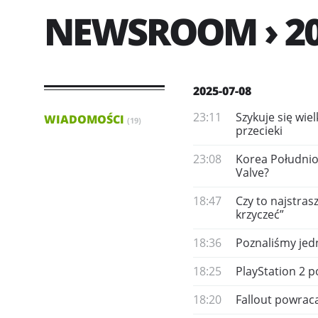
NEWSROOM › 20
2025-07-08
23:11
Szykuje się wie
WIADOMOŚCI
(19)
przecieki
23:08
Korea Południo
Valve?
18:47
Czy to najstras
krzyczeć”
18:36
Poznaliśmy jed
18:25
PlayStation 2 
18:20
Fallout powraca.