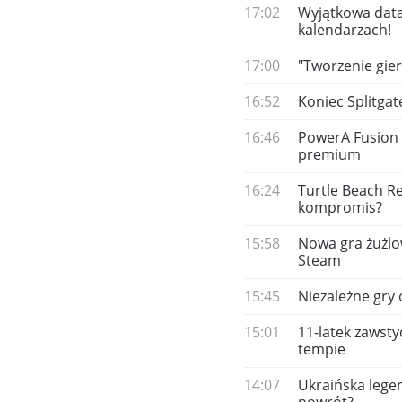
17:02
Wyjątkowa data 
kalendarzach!
17:00
"Tworzenie gier
16:52
Koniec Splitgat
16:46
PowerA Fusion 
premium
16:24
Turtle Beach R
kompromis?
15:58
Nowa gra żużlow
Steam
15:45
Niezależne gry
15:01
11-latek zawsty
tempie
14:07
Ukraińska legen