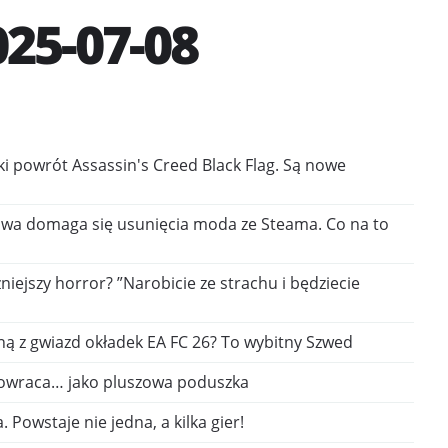
25-07-08
lki powrót Assassin's Creed Black Flag. Są nowe
wa domaga się usunięcia moda ze Steama. Co na to
zniejszy horror? ”Narobicie ze strachu i będziecie
ną z gwiazd okładek EA FC 26? To wybitny Szwed
powraca… jako pluszowa poduszka
 Powstaje nie jedna, a kilka gier!