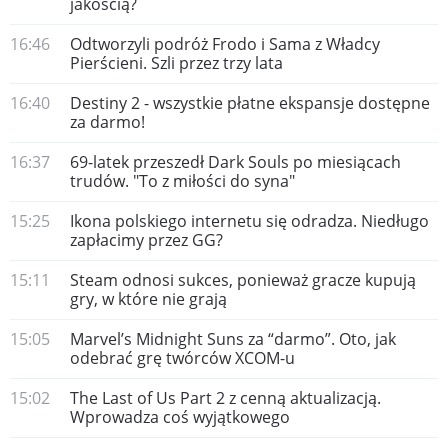
jakością?
16:46
Odtworzyli podróż Frodo i Sama z Władcy
Pierścieni. Szli przez trzy lata
16:40
Destiny 2 - wszystkie płatne ekspansje dostępne
za darmo!
16:37
69-latek przeszedł Dark Souls po miesiącach
trudów. "To z miłości do syna"
15:25
Ikona polskiego internetu się odradza. Niedługo
zapłacimy przez GG?
15:11
Steam odnosi sukces, ponieważ gracze kupują
gry, w które nie grają
15:05
Marvel’s Midnight Suns za “darmo”. Oto, jak
odebrać grę twórców XCOM-u
15:02
The Last of Us Part 2 z cenną aktualizacją.
Wprowadza coś wyjątkowego