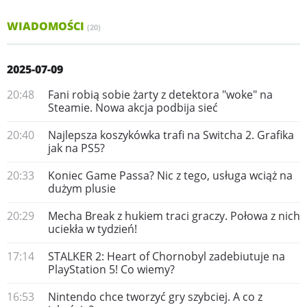
WIADOMOŚCI
(20)
2025-07-09
20:48
Fani robią sobie żarty z detektora "woke" na
Steamie. Nowa akcja podbija sieć
20:40
Najlepsza koszykówka trafi na Switcha 2. Grafika
jak na PS5?
20:33
Koniec Game Passa? Nic z tego, usługa wciąż na
dużym plusie
20:29
Mecha Break z hukiem traci graczy. Połowa z nich
uciekła w tydzień!
17:14
STALKER 2: Heart of Chornobyl zadebiutuje na
PlayStation 5! Co wiemy?
16:53
Nintendo chce tworzyć gry szybciej. A co z