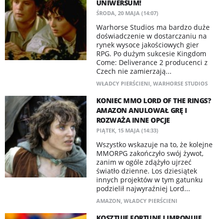
UNIWERSUM!
ŚRODA, 20 MAJA (14:07)
Warhorse Studios ma bardzo duże
doświadczenie w dostarczaniu na
rynek wysoce jakościowych gier
RPG. Po dużym sukcesie Kingdom
Come: Deliverance 2 producenci z
Czech nie zamierzają...
WŁADCY PIERŚCIENI
,
WARHORSE STUDIOS
KONIEC MMO LORD OF THE RINGS?
AMAZON ANULOWAŁ GRĘ I
ROZWAŻA INNE OPCJE
PIĄTEK, 15 MAJA (14:33)
Wszystko wskazuje na to, że kolejne
MMORPG zakończyło swój żywot,
zanim w ogóle zdążyło ujrzeć
światło dzienne. Los dziesiątek
innych projektów w tym gatunku
podzielił najwyraźniej Lord...
AMAZON
,
WŁADCY PIERŚCIENI
KOSZTUJE FORTUNĘ I IMPONUJE