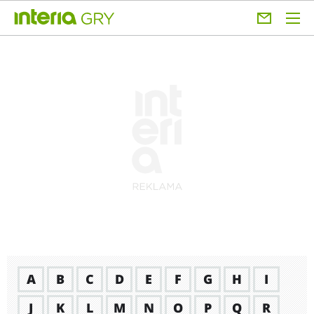
A
B
C
D
E
F
G
H
I
J
K
L
M
N
O
P
Q
R