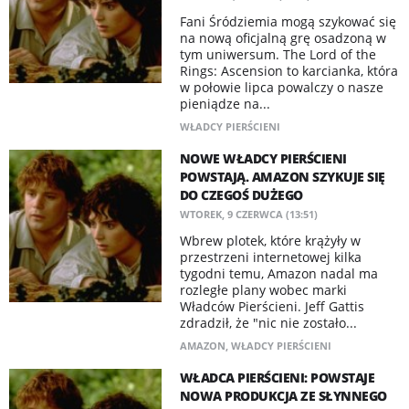
Fani Śródziemia mogą szykować się
na nową oficjalną grę osadzoną w
tym uniwersum. The Lord of the
Rings: Ascension to karcianka, która
w połowie lipca powalczy o nasze
pieniądze na...
WŁADCY PIERŚCIENI
NOWE WŁADCY PIERŚCIENI
POWSTAJĄ. AMAZON SZYKUJE SIĘ
DO CZEGOŚ DUŻEGO
WTOREK, 9 CZERWCA (13:51)
Wbrew plotek, które krążyły w
przestrzeni internetowej kilka
tygodni temu, Amazon nadal ma
rozległe plany wobec marki
Władców Pierścieni. Jeff Gattis
zdradził, że "nic nie zostało...
AMAZON
,
WŁADCY PIERŚCIENI
WŁADCA PIERŚCIENI: POWSTAJE
NOWA PRODUKCJA ZE SŁYNNEGO