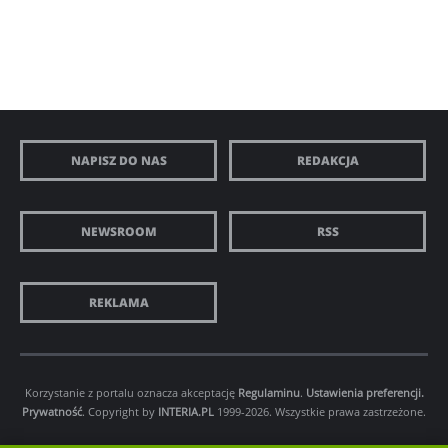
NAPISZ DO NAS
REDAKCJA
NEWSROOM
RSS
REKLAMA
Korzystanie z portalu oznacza akceptację
Regulaminu
.
Ustawienia preferencji.
Prywatność
. Copyright by
INTERIA.PL
1999-2026. Wszystkie prawa zastrzeżone.