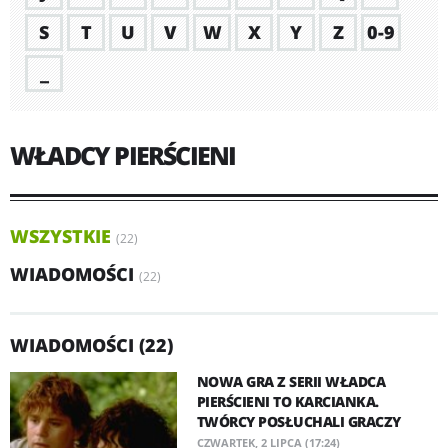
S
T
U
V
W
X
Y
Z
0-9
_
WŁADCY PIERŚCIENI
WSZYSTKIE
(22)
WIADOMOŚCI
(22)
WIADOMOŚCI (22)
NOWA GRA Z SERII WŁADCA
PIERŚCIENI TO KARCIANKA.
TWÓRCY POSŁUCHALI GRACZY
CZWARTEK, 2 LIPCA (17:24)