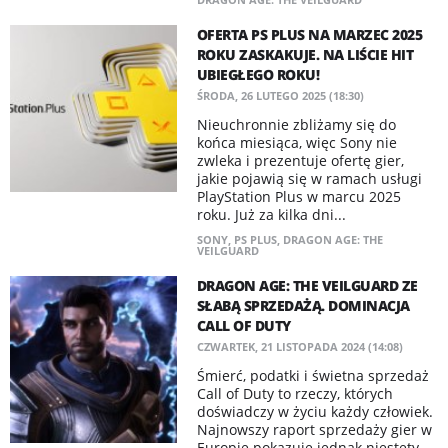
OFERTA PS PLUS NA MARZEC 2025
ROKU ZASKAKUJE. NA LIŚCIE HIT
UBIEGŁEGO ROKU!
ŚRODA, 26 LUTEGO 2025 (18:30)
Nieuchronnie zbliżamy się do
końca miesiąca, więc Sony nie
zwleka i prezentuje ofertę gier,
jakie pojawią się w ramach usługi
PlayStation Plus w marcu 2025
roku. Już za kilka dni...
SONY
,
PS PLUS
,
DRAGON AGE: THE
VEILGUARD
DRAGON AGE: THE VEILGUARD ZE
SŁABĄ SPRZEDAŻĄ. DOMINACJA
CALL OF DUTY
CZWARTEK, 21 LISTOPADA 2024 (14:08)
Śmierć, podatki i świetna sprzedaż
Call of Duty to rzeczy, których
doświadczy w życiu każdy człowiek.
Najnowszy raport sprzedaży gier w
Europie pokazuje jednak niestety,