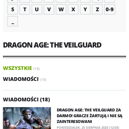
S
T
U
V
W
X
Y
Z
0-9
_
DRAGON AGE: THE VEILGUARD
WSZYSTKIE
(18)
WIADOMOŚCI
(18)
WIADOMOŚCI (18)
DRAGON AGE: THE VEILGUARD ZA
DARMO! GRACZE ŻARTUJĄ I NIE SĄ
ZAINTERESOWANI
PONIEDZIAŁEK, 25 SIERPNIA 2025 (12:03)