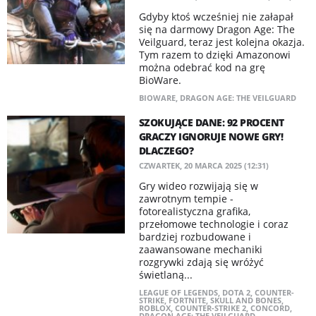
Gdyby ktoś wcześniej nie załapał
się na darmowy Dragon Age: The
Veilguard, teraz jest kolejna okazja.
Tym razem to dzięki Amazonowi
można odebrać kod na grę
BioWare.
BIOWARE
,
DRAGON AGE: THE VEILGUARD
SZOKUJĄCE DANE: 92 PROCENT
GRACZY IGNORUJE NOWE GRY!
DLACZEGO?
CZWARTEK, 20 MARCA 2025 (12:31)
Gry wideo rozwijają się w
zawrotnym tempie -
fotorealistyczna grafika,
przełomowe technologie i coraz
bardziej rozbudowane i
zaawansowane mechaniki
rozgrywki zdają się wróżyć
świetlaną...
LEAGUE OF LEGENDS
,
DOTA 2
,
COUNTER-
STRIKE
,
FORTNITE
,
SKULL AND BONES
,
ROBLOX
,
COUNTER-STRIKE 2
,
CONCORD
,
DRAGON AGE: THE VEILGUARD