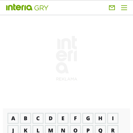
A
B
C
D
E
F
G
H
I
J
K
L
M
N
O
P
Q
R