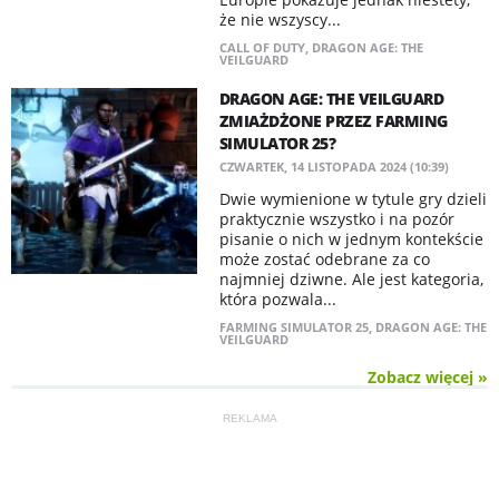
że nie wszyscy...
CALL OF DUTY
,
DRAGON AGE: THE
VEILGUARD
DRAGON AGE: THE VEILGUARD
ZMIAŻDŻONE PRZEZ FARMING
SIMULATOR 25?
CZWARTEK, 14 LISTOPADA 2024 (10:39)
Dwie wymienione w tytule gry dzieli
praktycznie wszystko i na pozór
pisanie o nich w jednym kontekście
może zostać odebrane za co
najmniej dziwne. Ale jest kategoria,
która pozwala...
FARMING SIMULATOR 25
,
DRAGON AGE: THE
VEILGUARD
Zobacz więcej »
REKLAMA