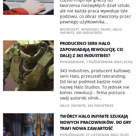
tworzenia niezwykłych dzieł sztuki,
ale nie każda praca wywołuje tyle
podziwu, co obraz stworzony przez
pewnego użytkownika...
MICROSOFT
,
WINDOWS
,
PAINT
,
HALO
INFINITE
,
343 INDUSTRIES
PRODUCENCI SERII HALO
ZAPOWIADAJĄ REWOLUCJĘ. CO
DALEJ Z 343 INDUSTRIES?
PONIEDZIAŁEK, 7 PAŹDZIERNIKA 2024 (15:54)
343 Industries, producent kultowej
serii Halo, przeszedł rebranding.
Od teraz podmiot będzie nosił
nazwę Halo Studios. To jednak nie
koniec rewolucji - firma porzuca
swój autorski silnik...
HALO: INFINITE
,
343 INDUSTRIES
TWÓRCY HALO INFINITE SZUKAJĄ
NOWYCH PRACOWNIKÓW. DO GRY
TRAFI NOWA ZAWARTOŚĆ
PONIEDZIAŁEK, 27 LISTOPADA 2023 (10:23)