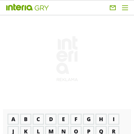
A
B
C
D
E
F
G
H
I
J
K
L
M
N
O
P
Q
R