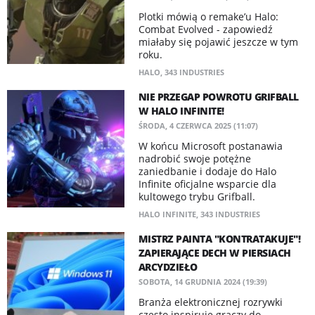
Plotki mówią o remake’u Halo:
Combat Evolved - zapowiedź
miałaby się pojawić jeszcze w tym
roku.
HALO
,
343 INDUSTRIES
NIE PRZEGAP POWROTU GRIFBALL
W HALO INFINITE!
ŚRODA, 4 CZERWCA 2025 (11:07)
W końcu Microsoft postanawia
nadrobić swoje potężne
zaniedbanie i dodaje do Halo
Infinite oficjalne wsparcie dla
kultowego trybu Grifball.
HALO INFINITE
,
343 INDUSTRIES
MISTRZ PAINTA "KONTRATAKUJE"!
ZAPIERAJĄCE DECH W PIERSIACH
ARCYDZIEŁO
SOBOTA, 14 GRUDNIA 2024 (19:39)
Branża elektronicznej rozrywki
często inspiruje graczy do