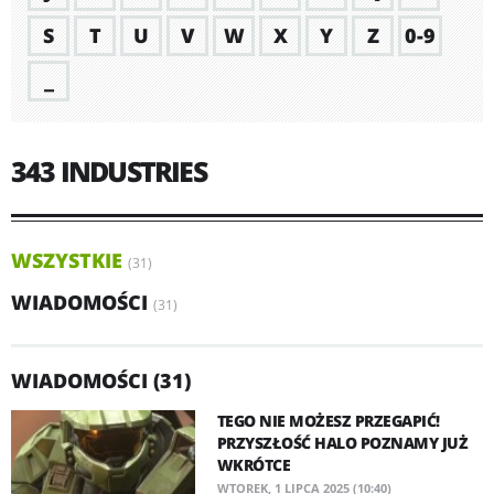
S
T
U
V
W
X
Y
Z
0-9
_
343 INDUSTRIES
WSZYSTKIE
(31)
WIADOMOŚCI
(31)
WIADOMOŚCI (31)
TEGO NIE MOŻESZ PRZEGAPIĆ!
PRZYSZŁOŚĆ HALO POZNAMY JUŻ
WKRÓTCE
WTOREK, 1 LIPCA 2025 (10:40)