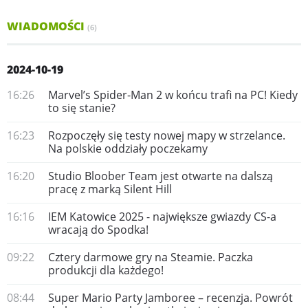
WIADOMOŚCI
(6)
2024-10-19
16:26
Marvel’s Spider-Man 2 w końcu trafi na PC! Kiedy
to się stanie?
16:23
Rozpoczęły się testy nowej mapy w strzelance.
Na polskie oddziały poczekamy
16:20
Studio Bloober Team jest otwarte na dalszą
pracę z marką Silent Hill
16:16
IEM Katowice 2025 - największe gwiazdy CS-a
wracają do Spodka!
09:22
Cztery darmowe gry na Steamie. Paczka
produkcji dla każdego!
08:44
Super Mario Party Jamboree – recenzja. Powrót