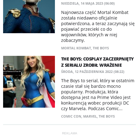
NIEDZIELA, 14 MAJA 2023 (06:00)
Najnowsza część Mortal Kombat
została niedawno oficjalnie
potwierdzona, a teraz zaczynają się
pojawiać przecieki co do
wojowników, których w niej
zobaczymy.
MORTAL KOMBAT
,
THE BOYS
THE BOYS: COSPLAY ZACZERPNIĘTY
Z SERIALU ZROBIŁ WRAŻENIE
ŚRODA, 12 PAŹDZIERNIKA 2022 (08:22)
​The Boys to serial, który w ostatnim
czasie stał się bardzo mocno
popularny. Produkcja, która
dostępna jest na Prime Video jest
konkurencją wobec produkcji DC
czy Marvela. Podczas Comic...
COMIC CON
,
MARVEL
,
THE BOYS
REKLAMA