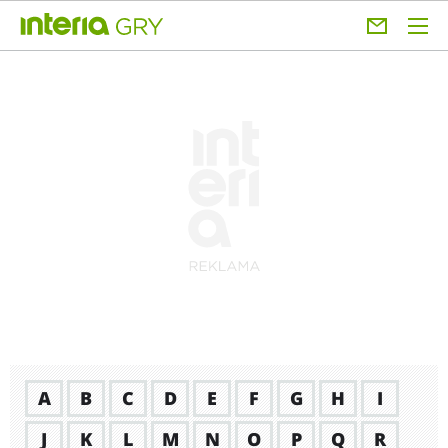
A
B
C
D
E
F
G
H
I
J
K
L
M
N
O
P
Q
R