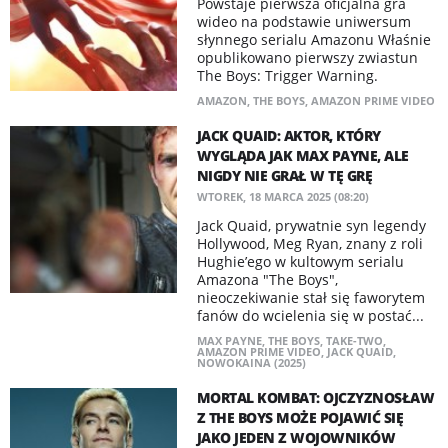
Powstaje pierwsza oficjalna gra
wideo na podstawie uniwersum
słynnego serialu Amazonu Właśnie
opublikowano pierwszy zwiastun
The Boys: Trigger Warning.
AMAZON
,
THE BOYS
,
AMAZON PRIME VIDEO
JACK QUAID: AKTOR, KTÓRY
WYGLĄDA JAK MAX PAYNE, ALE
NIGDY NIE GRAŁ W TĘ GRĘ
WTOREK, 18 MARCA 2025 (08:20)
Jack Quaid, prywatnie syn legendy
Hollywood, Meg Ryan, znany z roli
Hughie’ego w kultowym serialu
Amazona "The Boys",
nieoczekiwanie stał się faworytem
fanów do wcielenia się w postać...
MAX PAYNE
,
THE BOYS
,
TAKE-TWO
,
AMAZON PRIME VIDEO
,
JACK QUAID
,
NOWOKAINA (2025)
MORTAL KOMBAT: OJCZYZNOSŁAW
Z THE BOYS MOŻE POJAWIĆ SIĘ
JAKO JEDEN Z WOJOWNIKÓW