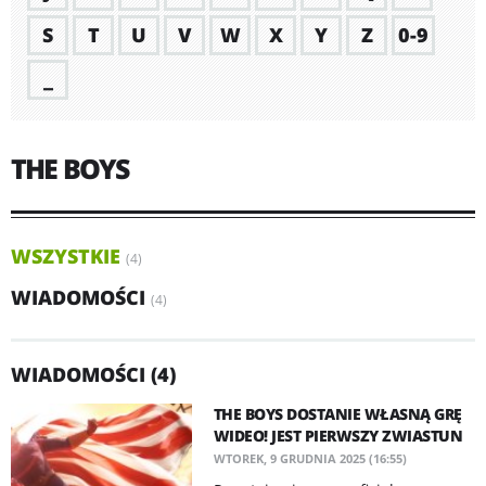
S
T
U
V
W
X
Y
Z
0-9
_
THE BOYS
WSZYSTKIE
(4)
WIADOMOŚCI
(4)
WIADOMOŚCI (4)
THE BOYS DOSTANIE WŁASNĄ GRĘ
WIDEO! JEST PIERWSZY ZWIASTUN
WTOREK, 9 GRUDNIA 2025 (16:55)