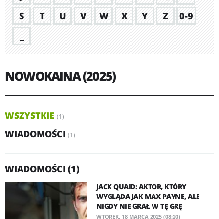
S
T
U
V
W
X
Y
Z
0-9
_
NOWOKAINA (2025)
WSZYSTKIE
(1)
WIADOMOŚCI
(1)
WIADOMOŚCI (1)
JACK QUAID: AKTOR, KTÓRY
WYGLĄDA JAK MAX PAYNE, ALE
NIGDY NIE GRAŁ W TĘ GRĘ
WTOREK, 18 MARCA 2025 (08:20)