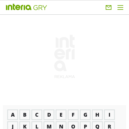
A
B
C
D
E
F
G
H
I
J
K
L
M
N
O
P
Q
R