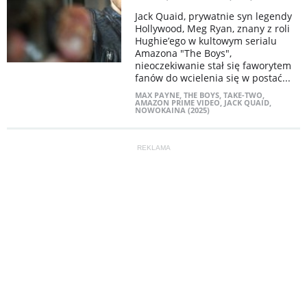
Jack Quaid, prywatnie syn legendy
Hollywood, Meg Ryan, znany z roli
Hughie’ego w kultowym serialu
Amazona "The Boys",
nieoczekiwanie stał się faworytem
fanów do wcielenia się w postać...
MAX PAYNE
,
THE BOYS
,
TAKE-TWO
,
AMAZON PRIME VIDEO
,
JACK QUAID
,
NOWOKAINA (2025)
REKLAMA