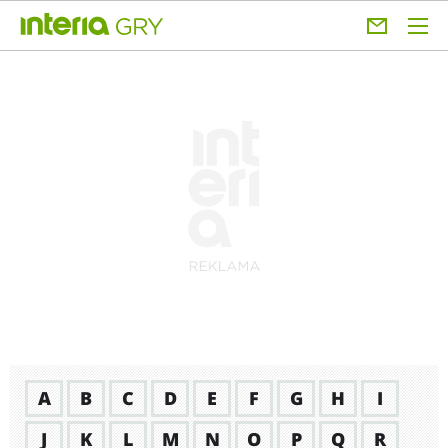
A
B
C
D
E
F
G
H
I
J
K
L
M
N
O
P
Q
R