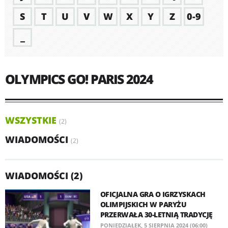
S
T
U
V
W
X
Y
Z
0-9
_
OLYMPICS GO! PARIS 2024
WSZYSTKIE
(2)
WIADOMOŚCI
(2)
WIADOMOŚCI (2)
OFICJALNA GRA O IGRZYSKACH
OLIMPIJSKICH W PARYŻU
PRZERWAŁA 30-LETNIĄ TRADYCJĘ
PONIEDZIAŁEK, 5 SIERPNIA 2024 (06:00)