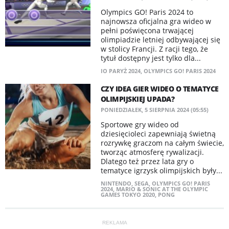
Olympics GO! Paris 2024 to
najnowsza oficjalna gra wideo w
pełni poświęcona trwającej
olimpiadzie letniej odbywającej się
w stolicy Francji. Z racji tego, że
tytuł dostępny jest tylko dla...
IO PARYŻ 2024
,
OLYMPICS GO! PARIS 2024
CZY IDEA GIER WIDEO O TEMATYCE
OLIMPIJSKIEJ UPADA?
PONIEDZIAŁEK, 5 SIERPNIA 2024 (05:55)
Sportowe gry wideo od
dziesięcioleci zapewniają świetną
rozrywkę graczom na całym świecie,
tworząc atmosferę rywalizacji.
Dlatego też przez lata gry o
tematyce igrzysk olimpijskich były...
NINTENDO
,
SEGA
,
OLYMPICS GO! PARIS
2024
,
MARIO & SONIC AT THE OLYMPIC
GAMES TOKYO 2020
,
PONG
REKLAMA