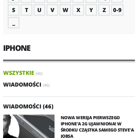
S
T
U
V
W
X
Y
Z
0-9
_
IPHONE
WSZYSTKIE
(46)
WIADOMOŚCI
(46)
WIADOMOŚCI (46)
NOWA WERSJA PIERWSZEGO
IPHONE'A 2G UJAWNIONA! W
ŚRODKU CZĄSTKA SAMEGO STEVE'A
JOBSA