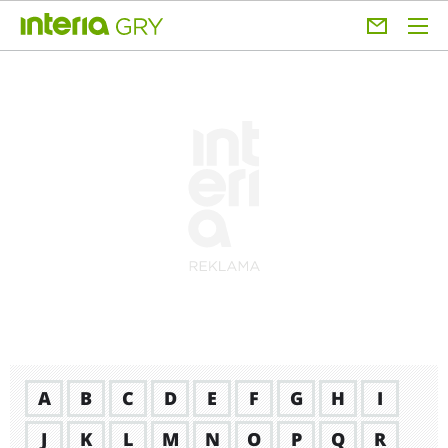
A
B
C
D
E
F
G
H
I
J
K
L
M
N
O
P
Q
R