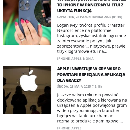
TO IPHONE W PANCERNYM ETUI Z
UKRYTĄ FUNKCJĄ
CZWARTEK, 23 PAŹDZIERNIKA 2025 (01:10)
Logan Ivey, twórca profilu @Matter
Neuroscience na platformie
Instagram, zyskał ostatnio ogromne
zainteresowanie po tym, jak
zaprezentował… nietypowe, prawie
trzykilogramowe etui na...
IPHONE
,
APPLE
,
NOKIA
APPLE INWESTUJE W GRY WIDEO.
POWSTANIE SPECJALNA APLIKACJA
DLA GRACZY
ŚRODA, 28 MAJA 2025 (13:18)
Jeszcze w tym roku ma powstać
dedykowana aplikacja kierowana na
urządzenia Apple poświęcona grom
wideo przypominająca launcher
będący w stanie uruchamiać
rozmaite produkcje gamingowe....
IPHONE
,
APPLE