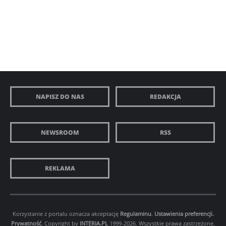
NAPISZ DO NAS
REDAKCJA
NEWSROOM
RSS
REKLAMA
Korzystanie z portalu oznacza akceptację
Regulaminu
.
Ustawienia preferencji.
Prywatność
. Copyright by
INTERIA.PL
1999-2026. Wszystkie prawa zastrzeżone.