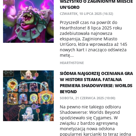
WSZYSTKO O ZAGINIONYM MIEŚCIE
UN’GORO
CZWARTEK, 10 LIPCA 2025 (16:32)
Przyszedł czas na powrót do
Hearthstone! 8 lipca 2025 roku
zadebiutowała najnowsza
ekspansja, Zaginione Miasto
Un’Goro, która wprowadza aż 145
nowych kart i znacząco odświeża
metę...
HEARTHSTONE
SIÓDMA NAJGORZEJ OCENIANA GRA
W HISTORII STEAMA. FATALNA
PREMIERA SHADOWVERSE: WORLDS
BEYOND
SOBOTA, 21 CZERWCA 2025 (10:00)
Na pewno nie takiego odbioru
Shadowverse: Worlds Beyond
spodziewało się Cygames. W
związku z bardzo agresywną
monetyzacją nowa odsłona
popularnej karcianki to teraz jedna