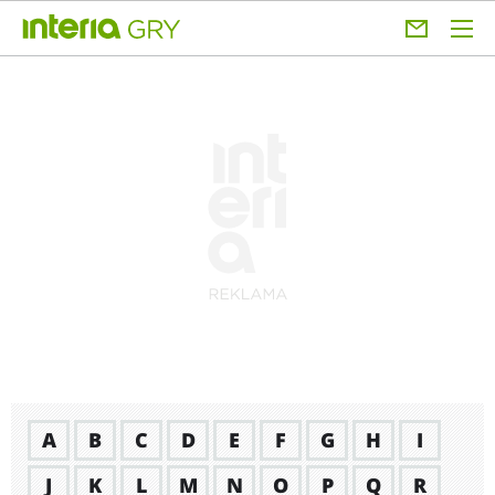
A
B
C
D
E
F
G
H
I
J
K
L
M
N
O
P
Q
R