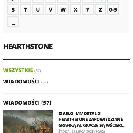
S
T
U
V
W
X
Y
Z
0-9
_
HEARTHSTONE
WSZYSTKIE
(57)
WIADOMOŚCI
(57)
WIADOMOŚCI (57)
DIABLO IMMORTAL X
HEARTHSTONE ZAPOWIEDZIANE
GRAFIKĄ AI. GRACZE SĄ WŚCIEKLI
ŚRODA, 23 LIPCA 2025 (10:02)