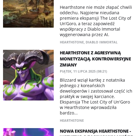
Hearthstone nie może złapać chwili
oddechu. Najpierw nieudana
premiera ekspansji The Lost City of
Un’Goro, a teraz zapowiedź
współpracy z Diablo Immortal
wygenerowana przez AI.
HEARTHSTONE
,
DIABLO IMMORTAL
HEARTHSTONE Z AGRESYWNĄ
MONETYZACJĄ. KONTROWERSYJNE
ZMIANY
PIĄTEK, 11 LIPCA 2025 (08:21)
Blizzard wziął kartkę z notatnika
jednego z koreańskich
deweloperów i zastosował część ich
praktyk w swojej karciance.
Ekspansja The Lost City of Un'Goro
w Hearthstone wprowadziła
bardzo...
HEARTHSTONE
NOWA EKSPANSJA HEARTHSTONE -