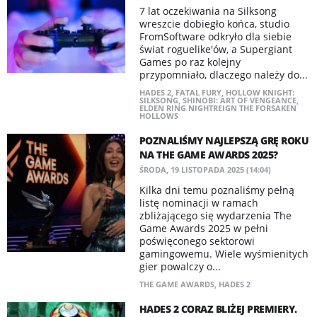
7 lat oczekiwania na Silksong
wreszcie dobiegło końca, studio
FromSoftware odkryło dla siebie
świat roguelike'ów, a Supergiant
Games po raz kolejny
przypomniało, dlaczego należy do...
HADES 2
,
FATAL FURY
,
HOLLOW KNIGHT:
SILKSONG
,
SHINOBI: ART OF VENGEANCE
,
ELDEN RING NIGHTREIGN THE FORSAKEN
HOLLOWS
POZNALIŚMY NAJLEPSZĄ GRĘ ROKU
NA THE GAME AWARDS 2025?
ŚRODA, 19 LISTOPADA 2025 (14:04)
Kilka dni temu poznaliśmy pełną
listę nominacji w ramach
zbliżającego się wydarzenia The
Game Awards 2025 w pełni
poświęconego sektorowi
gamingowemu. Wiele wyśmienitych
gier powalczy o...
THE GAME AWARDS
,
HADES 2
HADES 2 CORAZ BLIŻEJ PREMIERY.