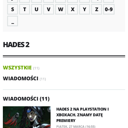
S
T
U
V
W
X
Y
Z
0-9
_
HADES 2
WSZYSTKIE
(11)
WIADOMOŚCI
(11)
WIADOMOŚCI (11)
HADES 2 NA PLAYSTATION I
XBOXACH. ZNAMY DATĘ
PREMIERY
PIĄTEK, 27 MARCA (16:55)