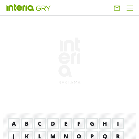
A
B
C
D
E
F
G
H
I
J
K
L
M
N
O
P
Q
R