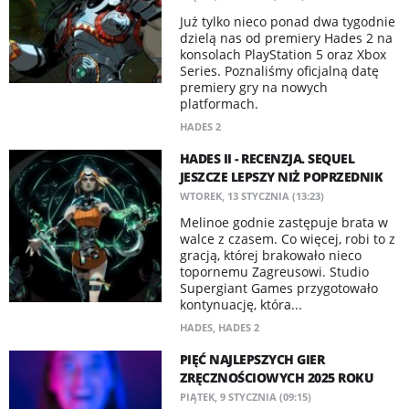
Już tylko nieco ponad dwa tygodnie
dzielą nas od premiery Hades 2 na
konsolach PlayStation 5 oraz Xbox
Series. Poznaliśmy oficjalną datę
premiery gry na nowych
platformach.
HADES 2
HADES II - RECENZJA. SEQUEL
JESZCZE LEPSZY NIŻ POPRZEDNIK
WTOREK, 13 STYCZNIA (13:23)
Melinoe godnie zastępuje brata w
walce z czasem. Co więcej, robi to z
gracją, której brakowało nieco
topornemu Zagreusowi. Studio
Supergiant Games przygotowało
kontynuację, która...
HADES
,
HADES 2
PIĘĆ NAJLEPSZYCH GIER
ZRĘCZNOŚCIOWYCH 2025 ROKU
PIĄTEK, 9 STYCZNIA (09:15)