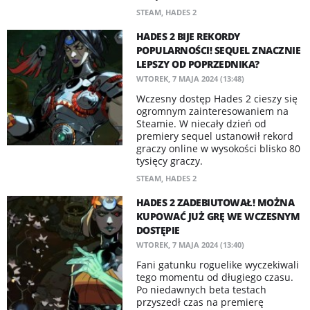
STEAM
,
HADES 2
HADES 2 BIJE REKORDY
POPULARNOŚCI! SEQUEL ZNACZNIE
LEPSZY OD POPRZEDNIKA?
WTOREK, 7 MAJA 2024 (13:48)
Wczesny dostęp Hades 2 cieszy się
ogromnym zainteresowaniem na
Steamie. W niecały dzień od
premiery sequel ustanowił rekord
graczy online w wysokości blisko 80
tysięcy graczy.
STEAM
,
HADES 2
HADES 2 ZADEBIUTOWAŁ! MOŻNA
KUPOWAĆ JUŻ GRĘ WE WCZESNYM
DOSTĘPIE
WTOREK, 7 MAJA 2024 (13:40)
Fani gatunku roguelike wyczekiwali
tego momentu od długiego czasu.
Po niedawnych beta testach
przyszedł czas na premierę