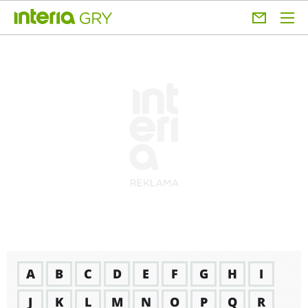
A
B
C
D
E
F
G
H
I
J
K
L
M
N
O
P
Q
R