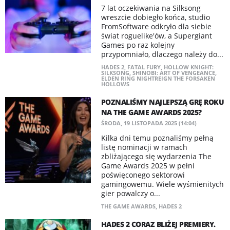
7 lat oczekiwania na Silksong
wreszcie dobiegło końca, studio
FromSoftware odkryło dla siebie
świat roguelike'ów, a Supergiant
Games po raz kolejny
przypomniało, dlaczego należy do...
HADES 2
,
FATAL FURY
,
HOLLOW KNIGHT:
SILKSONG
,
SHINOBI: ART OF VENGEANCE
,
ELDEN RING NIGHTREIGN THE FORSAKEN
HOLLOWS
POZNALIŚMY NAJLEPSZĄ GRĘ ROKU
NA THE GAME AWARDS 2025?
ŚRODA, 19 LISTOPADA 2025 (14:04)
Kilka dni temu poznaliśmy pełną
listę nominacji w ramach
zbliżającego się wydarzenia The
Game Awards 2025 w pełni
poświęconego sektorowi
gamingowemu. Wiele wyśmienitych
gier powalczy o...
THE GAME AWARDS
,
HADES 2
HADES 2 CORAZ BLIŻEJ PREMIERY.