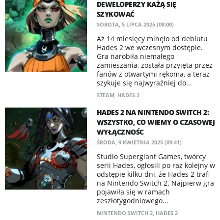
DEWELOPERZY KAŻĄ SIĘ
SZYKOWAĆ
SOBOTA, 5 LIPCA 2025 (08:00)
Aż 14 miesięcy minęło od debiutu
Hades 2 we wczesnym dostępie.
Gra narobiła niemałego
zamieszania, została przyjęta przez
fanów z otwartymi rękoma, a teraz
szykuje się najwyraźniej do...
STEAM
,
HADES 2
HADES 2 NA NINTENDO SWITCH 2:
WSZYSTKO, CO WIEMY O CZASOWEJ
WYŁĄCZNOŚC
ŚRODA, 9 KWIETNIA 2025 (09:41)
Studio Supergiant Games, twórcy
serii Hades, ogłosili po raz kolejny w
odstępie kilku dni, że Hades 2 trafi
na Nintendo Switch 2. Najpierw gra
pojawiła się w ramach
zeszłotygodniowego...
NINTENDO SWITCH 2
,
HADES 2