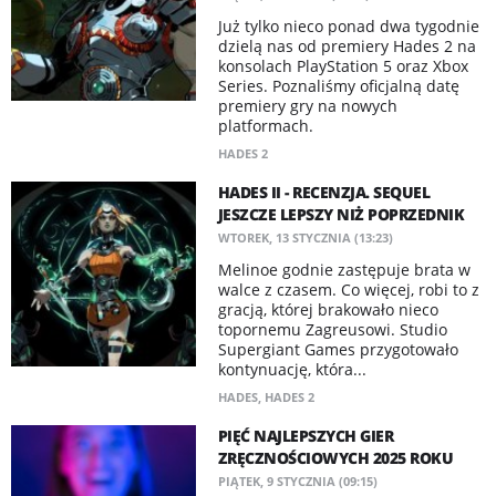
Już tylko nieco ponad dwa tygodnie
dzielą nas od premiery Hades 2 na
konsolach PlayStation 5 oraz Xbox
Series. Poznaliśmy oficjalną datę
premiery gry na nowych
platformach.
HADES 2
HADES II - RECENZJA. SEQUEL
JESZCZE LEPSZY NIŻ POPRZEDNIK
WTOREK, 13 STYCZNIA (13:23)
Melinoe godnie zastępuje brata w
walce z czasem. Co więcej, robi to z
gracją, której brakowało nieco
topornemu Zagreusowi. Studio
Supergiant Games przygotowało
kontynuację, która...
HADES
,
HADES 2
PIĘĆ NAJLEPSZYCH GIER
ZRĘCZNOŚCIOWYCH 2025 ROKU
PIĄTEK, 9 STYCZNIA (09:15)