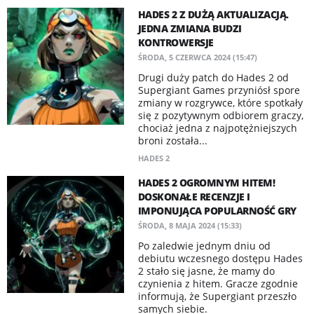
HADES 2 Z DUŻĄ AKTUALIZACJĄ.
JEDNA ZMIANA BUDZI
KONTROWERSJE
ŚRODA, 5 CZERWCA 2024 (15:47)
Drugi duży patch do Hades 2 od
Supergiant Games przyniósł spore
zmiany w rozgrywce, które spotkały
się z pozytywnym odbiorem graczy,
chociaż jedna z najpotężniejszych
broni została...
HADES 2
HADES 2 OGROMNYM HITEM!
DOSKONAŁE RECENZJE I
IMPONUJĄCA POPULARNOŚĆ GRY
ŚRODA, 8 MAJA 2024 (15:33)
Po zaledwie jednym dniu od
debiutu wczesnego dostępu Hades
2 stało się jasne, że mamy do
czynienia z hitem. Gracze zgodnie
informują, że Supergiant przeszło
samych siebie.