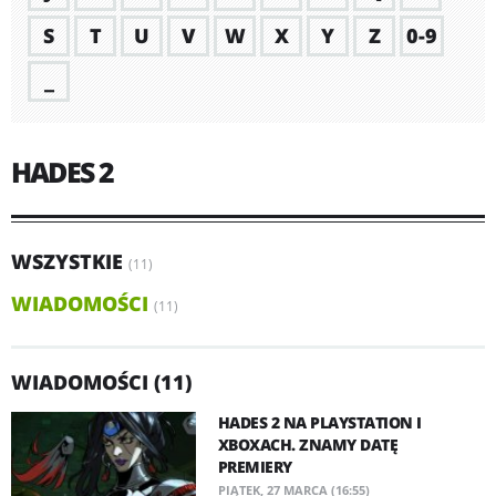
S
T
U
V
W
X
Y
Z
0-9
_
HADES 2
WSZYSTKIE
(11)
WIADOMOŚCI
(11)
WIADOMOŚCI (11)
HADES 2 NA PLAYSTATION I
XBOXACH. ZNAMY DATĘ
PREMIERY
PIĄTEK, 27 MARCA (16:55)