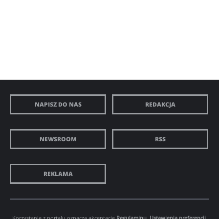
NAPISZ DO NAS
REDAKCJA
NEWSROOM
RSS
REKLAMA
Korzystanie z portalu oznacza akceptację
Regulaminu
.
Ustawienia preferencji.