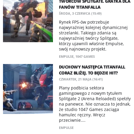
TWÓRCÓW SPLITGATE. GRATKA DLA
FANÓW TITANFALLA
ŚRODA, 3 CZERWCA (15:49)
Rynek FPS-ów potrzebuje
najwyraźniej kolejnej dynamicznej
strzelanki. Takiego zdania są
najwyraźniej twórcy Splitgate,
którzy ujawnili właśnie Empulse,
swój najnowszy projekt.
EMPULSE
,
1047 GAMES
DUCHOWY NASTĘPCA TITANFALL
CORAZ BLIŻEJ. TO BĘDZIE HIT?
CZWARTEK, 21 MAJA (16:41)
Plany podbicia sektora
gamingowego z nowym tytułem
Splitgate 2 (Arena Reloaded) spełzły
na panewce. Nie oznacza to jednak,
że studio 1047 Games zaciąga
hamulec ręczny. Wręcz
przeciwnie....
EMPULSE