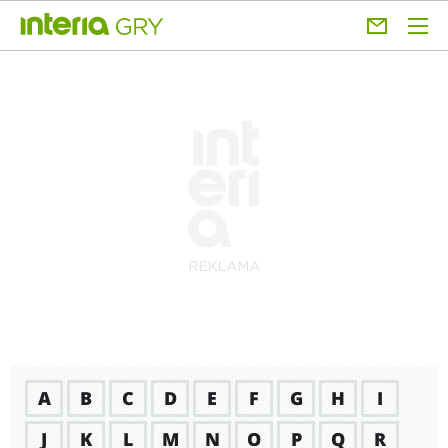
A
B
C
D
E
F
G
H
I
J
K
L
M
N
O
P
Q
R