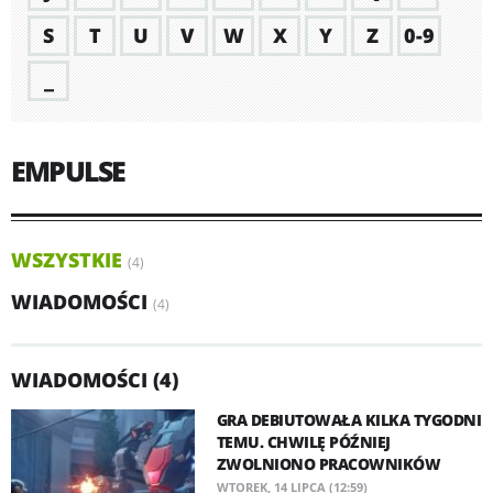
S
T
U
V
W
X
Y
Z
0-9
_
EMPULSE
WSZYSTKIE
(4)
WIADOMOŚCI
(4)
WIADOMOŚCI (4)
GRA DEBIUTOWAŁA KILKA TYGODNI
TEMU. CHWILĘ PÓŹNIEJ
ZWOLNIONO PRACOWNIKÓW
WTOREK, 14 LIPCA (12:59)