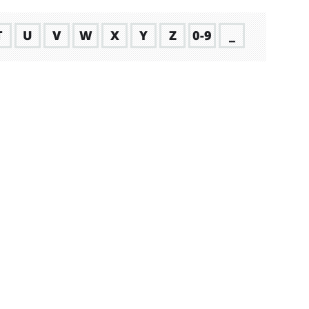
T
U
V
W
X
Y
Z
0-9
_