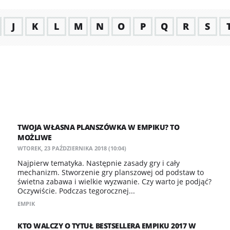
J
K
L
M
N
O
P
Q
R
S
TWOJA WŁASNA PLANSZÓWKA W EMPIKU? TO
MOŻLIWE
WTOREK, 23 PAŹDZIERNIKA 2018 (10:04)
​Najpierw tematyka. Następnie zasady gry i cały
mechanizm. Stworzenie gry planszowej od podstaw to
świetna zabawa i wielkie wyzwanie. Czy warto je podjąć?
Oczywiście. Podczas tegorocznej...
EMPIK
KTO WALCZY O TYTUŁ BESTSELLERA EMPIKU 2017 W