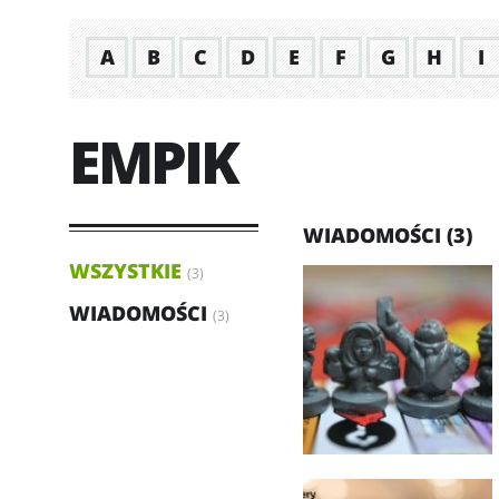
A
B
C
D
E
F
G
H
I
EMPIK
WIADOMOŚCI (3)
WSZYSTKIE
(3)
WIADOMOŚCI
(3)