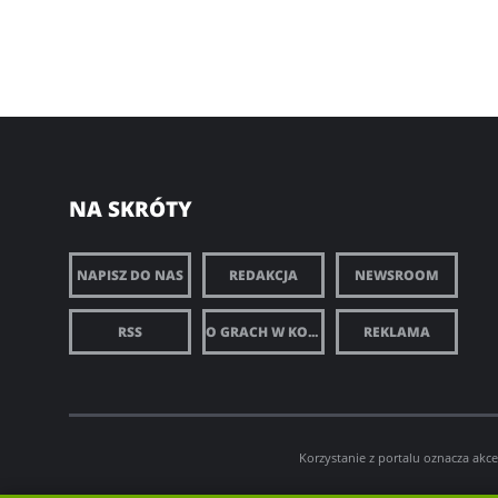
NA SKRÓTY
NAPISZ DO NAS
REDAKCJA
NEWSROOM
RSS
O GRACH W KOMÓRCE
REKLAMA
Korzystanie z portalu oznacza akc