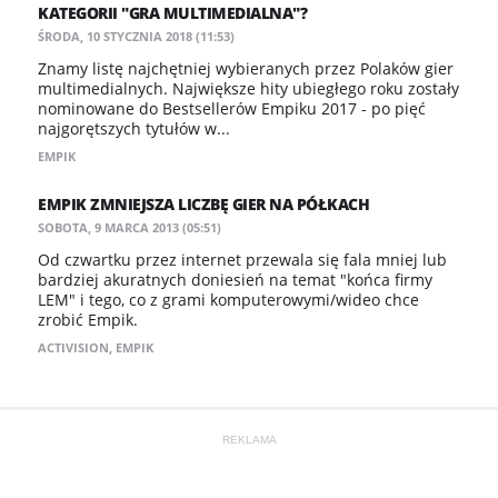
KATEGORII "GRA MULTIMEDIALNA"?
ŚRODA, 10 STYCZNIA 2018 (11:53)
​Znamy listę najchętniej wybieranych przez Polaków gier
multimedialnych. Największe hity ubiegłego roku zostały
nominowane do Bestsellerów Empiku 2017 - po pięć
najgorętszych tytułów w...
EMPIK
EMPIK ZMNIEJSZA LICZBĘ GIER NA PÓŁKACH
SOBOTA, 9 MARCA 2013 (05:51)
Od czwartku przez internet przewala się fala mniej lub
bardziej akuratnych doniesień na temat "końca firmy
LEM" i tego, co z grami komputerowymi/wideo chce
zrobić Empik.
ACTIVISION
,
EMPIK
REKLAMA