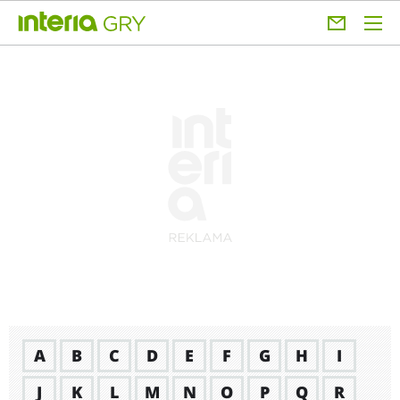
A
B
C
D
E
F
G
H
I
J
K
L
M
N
O
P
Q
R