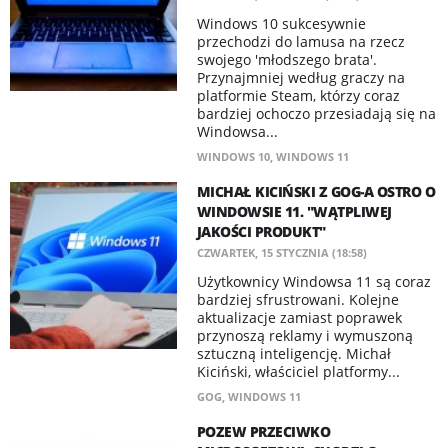
Windows 10 sukcesywnie
przechodzi do lamusa na rzecz
swojego 'młodszego brata'.
Przynajmniej według graczy na
platformie Steam, którzy coraz
bardziej ochoczo przesiadają się na
Windowsa...
WINDOWS 10
,
WINDOWS 11
MICHAŁ KICIŃSKI Z GOG-A OSTRO O
WINDOWSIE 11. "WĄTPLIWEJ
JAKOŚCI PRODUKT"
CZWARTEK, 15 STYCZNIA (18:58)
Użytkownicy Windowsa 11 są coraz
bardziej sfrustrowani. Kolejne
aktualizacje zamiast poprawek
przynoszą reklamy i wymuszoną
sztuczną inteligencję. Michał
Kiciński, właściciel platformy...
GOG
,
WINDOWS 11
POZEW PRZECIWKO