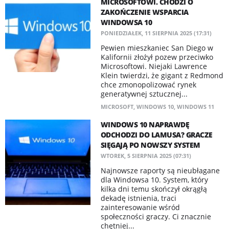
MICROSOFTOWI. CHODZI O
ZAKOŃCZENIE WSPARCIA
WINDOWSA 10
PONIEDZIAŁEK, 11 SIERPNIA 2025 (17:31)
Pewien mieszkaniec San Diego w
Kalifornii złożył pozew przeciwko
Microsoftowi. Niejaki Lawrence
Klein twierdzi, że gigant z Redmond
chce zmonopolizować rynek
generatywnej sztucznej...
MICROSOFT
,
WINDOWS 10
,
WINDOWS 11
WINDOWS 10 NAPRAWDĘ
ODCHODZI DO LAMUSA? GRACZE
SIĘGAJĄ PO NOWSZY SYSTEM
WTOREK, 5 SIERPNIA 2025 (07:31)
Najnowsze raporty są nieubłagane
dla Windowsa 10. System, który
kilka dni temu skończył okrągłą
dekadę istnienia, traci
zainteresowanie wśród
społeczności graczy. Ci znacznie
chętniej...