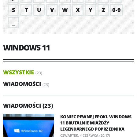
S
T
U
V
W
X
Y
Z
0-9
_
WINDOWS 11
WSZYSTKIE
(23)
WIADOMOŚCI
(23)
WIADOMOŚCI (23)
KONIEC PEWNEJ EPOKI. WINDOWS
11 BRUTALNIE MIAŻDŻY
LEGENDARNEGO POPRZEDNIKA
CZWARTEK, 4 CZERWCA (20:17)