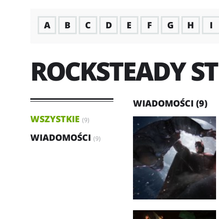
A
B
C
D
E
F
G
H
I
ROCKSTEADY ST
WIADOMOŚCI (9)
WSZYSTKIE
(9)
WIADOMOŚCI
(9)