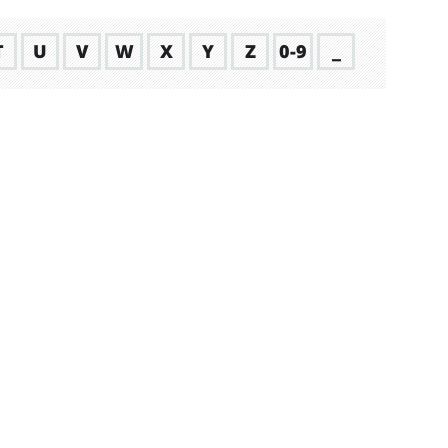
T
U
V
W
X
Y
Z
0-9
_