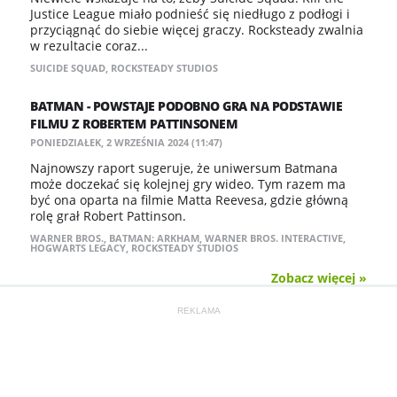
Justice League miało podnieść się niedługo z podłogi i
przyciągnąć do siebie więcej graczy. Rocksteady zwalnia
w rezultacie coraz...
SUICIDE SQUAD
,
ROCKSTEADY STUDIOS
BATMAN - POWSTAJE PODOBNO GRA NA PODSTAWIE
FILMU Z ROBERTEM PATTINSONEM
PONIEDZIAŁEK, 2 WRZEŚNIA 2024 (11:47)
Najnowszy raport sugeruje, że uniwersum Batmana
może doczekać się kolejnej gry wideo. Tym razem ma
być ona oparta na filmie Matta Reevesa, gdzie główną
rolę grał Robert Pattinson.
WARNER BROS.
,
BATMAN: ARKHAM
,
WARNER BROS. INTERACTIVE
,
HOGWARTS LEGACY
,
ROCKSTEADY STUDIOS
Zobacz więcej »
REKLAMA