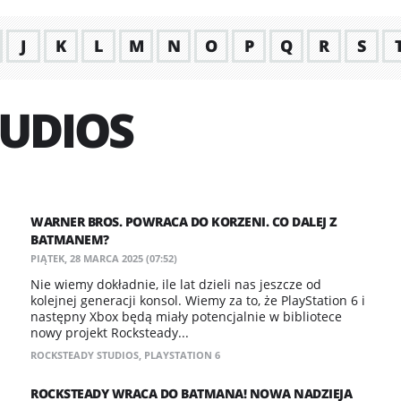
J
K
L
M
N
O
P
Q
R
S
UDIOS
WARNER BROS. POWRACA DO KORZENI. CO DALEJ Z
BATMANEM?
PIĄTEK, 28 MARCA 2025 (07:52)
Nie wiemy dokładnie, ile lat dzieli nas jeszcze od
kolejnej generacji konsol. Wiemy za to, że PlayStation 6 i
następny Xbox będą miały potencjalnie w bibliotece
nowy projekt Rocksteady...
ROCKSTEADY STUDIOS
,
PLAYSTATION 6
ROCKSTEADY WRACA DO BATMANA! NOWA NADZIEJA