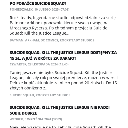
PO PORAŻCE SUICIDE SQUAD?
PONIEDZIAŁEK, 10 LUTEGO 2025 (07:08)
Rocksteady, legendarne studio odpowiedzialne za serię
Batman: Arkham, ponownie kieruje swoją uwagę na
Mrocznego Rycerza. Po chłodnym przyjęciu Suicide
Squad: Kill the Justice League,...
BATMAN: ARKHAM
,
DC COMICS
,
ROCKSTEADY STUDIOS
SUICIDE SQUAD: KILL THE JUSTICE LEAGUE DOSTĘPNY ZA
15 ZŁ, A JUŻ WKRÓTCE ZA DARMO?
CZWARTEK, 28 LISTOPADA 2024 (15:40)
Taniej jeszcze nie było. Suicide Squad: Kill the Justice
League, niecały rok po swojej premierze, można w wersji
Deluxe kupić aktualnie za nieco ponad 20 złotych. Do 15
złotych obniżono z...
SUICIDE SQUAD
,
ROCKSTEADY STUDIOS
SUICIDE SQUAD: KILL THE JUSTICE LEAGUE NIE RADZI
SOBIE DOBRZE
WTOREK, 3 WRZEŚNIA 2024 (12:09)
Niewiele wskazuje na to, żeby Suicide Squad: Kill the