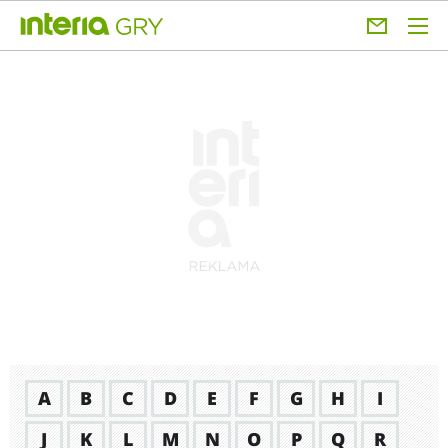
A
B
C
D
E
F
G
H
I
J
K
L
M
N
O
P
Q
R