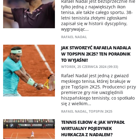
Rafael Nadal jest bezsprzecznie nie
tylko jedną z największych ikon
tenisa, ale także całego sportu. 38-
letni tenisista złotymi zgłoskami
zapisał się w historii dyscypliny,
wygrywając...
RAFAEL NADAL
JAK STWORZYĆ RAFAELA NADALA
W TOPSPIN 2K25? TEN PORADNIK
TO WYJAŚNI!
WTOREK, 25 CZERWCA 2024 (09:33)
Rafael Nadal jest jedną z gwiazd
męskiego tenisa, której brakuje w
grze TopSpin 2K25. Producenci przy
premierze gry nie uwzględnili
hiszpańskiego tenisisty, co spotkało
się z wielkim...
RAFAEL NADAL
,
TOPSPIN 2K25
TENNIS ELBOW 4: JAK WYPADŁ
WIRTUALNY POJEDYNEK
HURKACZA Z NADALEM?