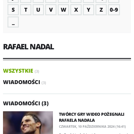
S
T
U
V
W
X
Y
Z
0-9
_
RAFAEL NADAL
WSZYSTKIE
(3)
WIADOMOŚCI
(3)
WIADOMOŚCI (3)
TWÓRCY GRY WIDEO POŻEGNALI
RAFAELA NADALA
CZWARTEK, 10 PAŹDZIERNIKA 2024 (16:41)