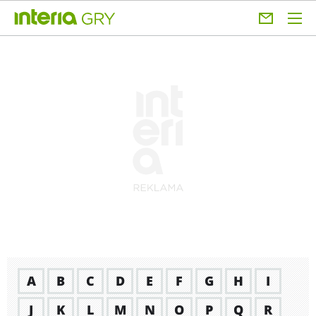
A
B
C
D
E
F
G
H
I
J
K
L
M
N
O
P
Q
R