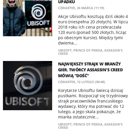
UPADKU
CZWARTEK, 26 MARCA (11:19)
Akcje Ubisoftu kosztują dziś około 4
euro (niespełna 20 złotych). W lipcu
2018 roku ich cena przekraczała
120 euro (ponad 500 złotych, licząc
po obecnym kursie). Między tymi
dwiema...
UBISOFT
,
PRINCE OF PERSIA
,
ASSASSIN'S
CREED
NAJWIĘKSZY STRAJK W BRANŻY
GIER. TWÓRCY ASSASSIN'S CREED
MÓWIĄ "DOŚĆ"
CZWARTEK, 12 LUTEGO (00:48)
Korytarze Ubisoftu świecą dzisiaj
pustkami. Rozpoczął się trzydniowy
strajk pracowników francuskiego
wydawcy, który ma potrwać do 12
lutego, a jego skala pokazuje, że
miarka ostatecznie...
UBISOFT
,
PRINCE OF PERSIA
,
ASSASSIN'S
CREED