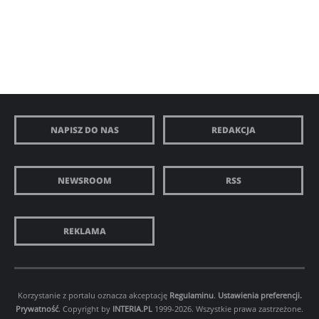
NAPISZ DO NAS
REDAKCJA
NEWSROOM
RSS
REKLAMA
Korzystanie z portalu oznacza akceptację
Regulaminu
.
Ustawienia preferencji.
Prywatność
. Copyright by
INTERIA.PL
1999-2026. Wszystkie prawa zastrzeżone.