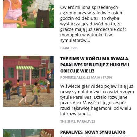
Ćwierć miliona sprzedanych
egzemplarzy w zaledwie osiem
godzin od debiutu - to chyba
wystarczający dowód na to, że
gracze mają już serdecznie dość
monopolu w gatunku tzw.
symulatorów...
PARALIVES
THE SIMS W KOŃCU MA RYWALA.
PARALIVES DEBIUTUJE Z HUKIEM I
OBIECUJE WIELE!
PONIEDZIAŁEK, 25 MAJA (17:36)
W świecie gier wideo pojawił się już
nowy symulator życia o wdzięcznym
tytule Paralives. Dzieło rozwijane
przez Alex Massé'a i jego zespół
rzuci rękawicę hegemonii od wielu
lat rozwijanej...
THE SIMS
,
PARALIVES
PARALIVES. NOWY SYMULATOR