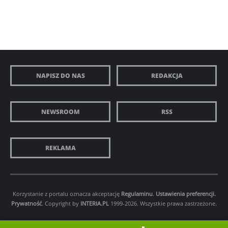
NAPISZ DO NAS
REDAKCJA
NEWSROOM
RSS
REKLAMA
Korzystanie z portalu oznacza akceptację
Regulaminu
.
Ustawienia preferencji.
Prywatność
. Copyright by
INTERIA.PL
1999-2026. Wszystkie prawa zastrzeżone.