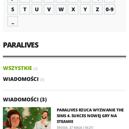
S
T
U
V
W
X
Y
Z
0-9
_
PARALIVES
WSZYSTKIE
(3)
WIADOMOŚCI
(3)
WIADOMOŚCI (3)
PARALIVES RZUCA WYZWANIE THE
SIMS 4. SUKCES NOWEJ GRY NA
STEAMIE
ŚRODA, 27 MAJA (18:27)