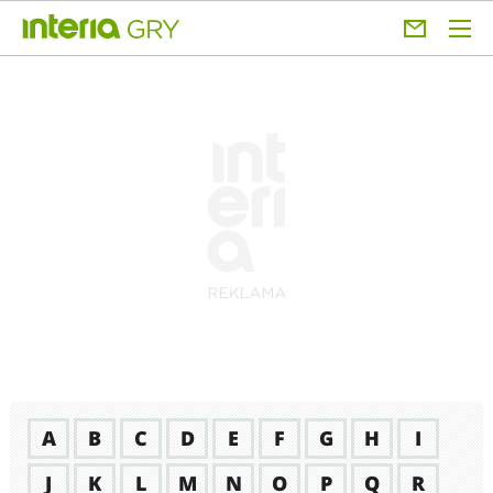
A
B
C
D
E
F
G
H
I
J
K
L
M
N
O
P
Q
R