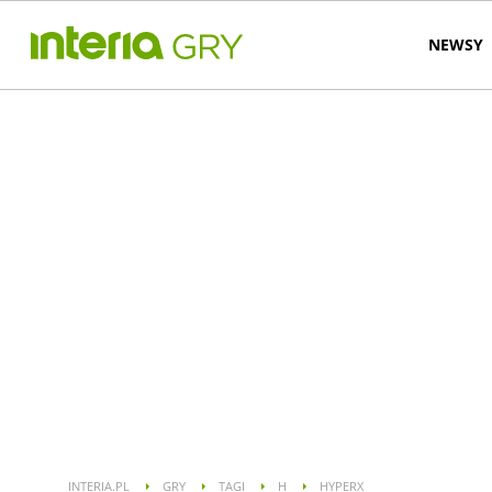
NEWSY
INTERIA.PL
GRY
TAGI
H
HYPERX