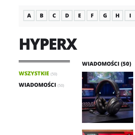
A
B
C
D
E
F
G
H
I
HYPERX
WIADOMOŚCI (50)
WSZYSTKIE
(50)
WIADOMOŚCI
(50)