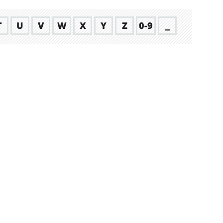
T
U
V
W
X
Y
Z
0-9
_