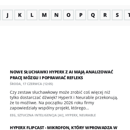
J
K
L
M
N
O
P
Q
R
S
NOWE SŁUCHAWKI HYPERX Z AI MAJĄ ANALIZOWAĆ
PRACĘ MÓZGU I POPRAWIAĆ REFLEKS
ŚRODA, 17 CZERWCA (12:05)
Czy zestaw słuchawkowy może zrobić coś więcej niż
tylko dostarczać dźwięk? HyperX i Neurable przekonują,
że to możliwe. Na początku 2026 roku firmy
zapowiedziały wspólny projekt, którego...
EEG
,
SZTUCZNA INTELIGENCJA [AI]
,
HYPERX
,
NEURABLE
HYPERX FLIPCAST - MIKROFON, KTÓRY WPROWADZA W