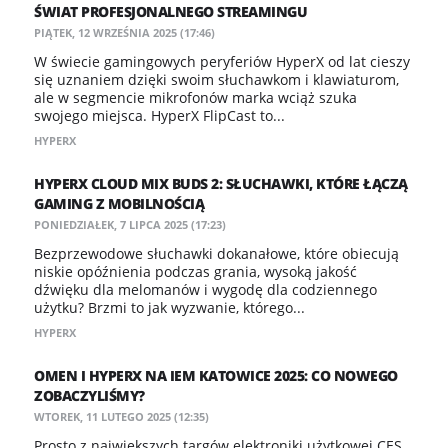
ŚWIAT PROFESJONALNEGO STREAMINGU
PIĄTEK, 12 WRZEŚNIA 2025 (17:46)
W świecie gamingowych peryferiów HyperX od lat cieszy
się uznaniem dzięki swoim słuchawkom i klawiaturom,
ale w segmencie mikrofonów marka wciąż szuka
swojego miejsca. HyperX FlipCast to...
HYPERX
HYPERX CLOUD MIX BUDS 2: SŁUCHAWKI, KTÓRE ŁĄCZĄ
GAMING Z MOBILNOŚCIĄ
PONIEDZIAŁEK, 7 LIPCA 2025 (17:23)
Bezprzewodowe słuchawki dokanałowe, które obiecują
niskie opóźnienia podczas grania, wysoką jakość
dźwięku dla melomanów i wygodę dla codziennego
użytku? Brzmi to jak wyzwanie, którego...
HYPERX
OMEN I HYPERX NA IEM KATOWICE 2025: CO NOWEGO
ZOBACZYLIŚMY?
WTOREK, 11 LUTEGO 2025 (12:35)
Prosto z największych targów elektroniki użytkowej CES