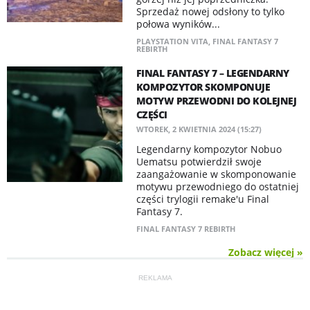
Sprzedaż nowej odsłony to tylko
połowa wyników...
PLAYSTATION VITA
,
FINAL FANTASY 7
REBIRTH
FINAL FANTASY 7 – LEGENDARNY
KOMPOZYTOR SKOMPONUJE
MOTYW PRZEWODNI DO KOLEJNEJ
CZĘŚCI
WTOREK, 2 KWIETNIA 2024 (15:27)
Legendarny kompozytor Nobuo
Uematsu potwierdził swoje
zaangażowanie w skomponowanie
motywu przewodniego do ostatniej
części trylogii remake'u Final
Fantasy 7.
FINAL FANTASY 7 REBIRTH
Zobacz więcej »
REKLAMA