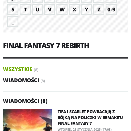
S
T
U
V
W
X
Y
Z
0-9
_
FINAL FANTASY 7 REBIRTH
WSZYSTKIE
(8)
WIADOMOŚCI
(8)
WIADOMOŚCI (8)
TIFA I SCARLET POWRACAJĄ Z…
BÓJKĄ NA POLICZKI W REMAKE'U
FINAL FANTASY 7
WTOREK, 28 STYCZNIA 2025 (17:08)