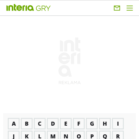
A
B
C
D
E
F
G
H
I
J
K
L
M
N
O
P
Q
R