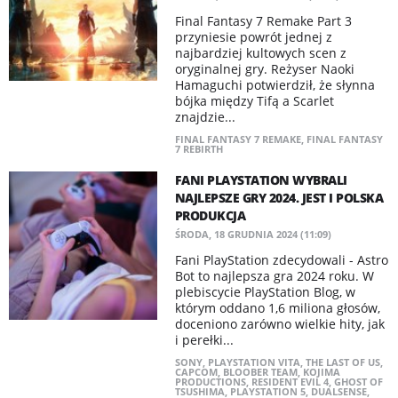
Final Fantasy 7 Remake Part 3
przyniesie powrót jednej z
najbardziej kultowych scen z
oryginalnej gry. Reżyser Naoki
Hamaguchi potwierdził, że słynna
bójka między Tifą a Scarlet
znajdzie...
FINAL FANTASY 7 REMAKE
,
FINAL FANTASY
7 REBIRTH
FANI PLAYSTATION WYBRALI
NAJLEPSZE GRY 2024. JEST I POLSKA
PRODUKCJA
ŚRODA, 18 GRUDNIA 2024 (11:09)
Fani PlayStation zdecydowali - Astro
Bot to najlepsza gra 2024 roku. W
plebiscycie PlayStation Blog, w
którym oddano 1,6 miliona głosów,
doceniono zarówno wielkie hity, jak
i perełki...
SONY
,
PLAYSTATION VITA
,
THE LAST OF US
,
CAPCOM
,
BLOOBER TEAM
,
KOJIMA
PRODUCTIONS
,
RESIDENT EVIL 4
,
GHOST OF
TSUSHIMA
,
PLAYSTATION 5
,
DUALSENSE
,