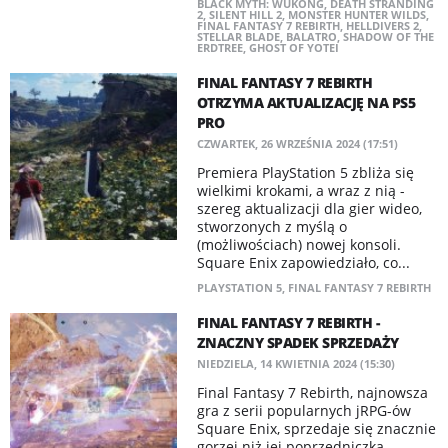
BLACK MYTH: WUKONG
,
DEATH STRANDING
2
,
SILENT HILL 2
,
MONSTER HUNTER WILDS
,
FINAL FANTASY 7 REBIRTH
,
HELLDIVERS 2
,
STELLAR BLADE
,
BALATRO
,
SHADOW OF THE
ERDTREE
,
GHOST OF YOTEI
FINAL FANTASY 7 REBIRTH
OTRZYMA AKTUALIZACJĘ NA PS5
PRO
CZWARTEK, 26 WRZEŚNIA 2024 (17:51)
Premiera PlayStation 5 zbliża się
wielkimi krokami, a wraz z nią -
szereg aktualizacji dla gier wideo,
stworzonych z myślą o
(możliwościach) nowej konsoli.
Square Enix zapowiedziało, co...
PLAYSTATION 5
,
FINAL FANTASY 7 REBIRTH
FINAL FANTASY 7 REBIRTH -
ZNACZNY SPADEK SPRZEDAŻY
NIEDZIELA, 14 KWIETNIA 2024 (15:30)
Final Fantasy 7 Rebirth, najnowsza
gra z serii popularnych jRPG-ów
Square Enix, sprzedaje się znacznie
gorzej niż jej poprzedniczka.