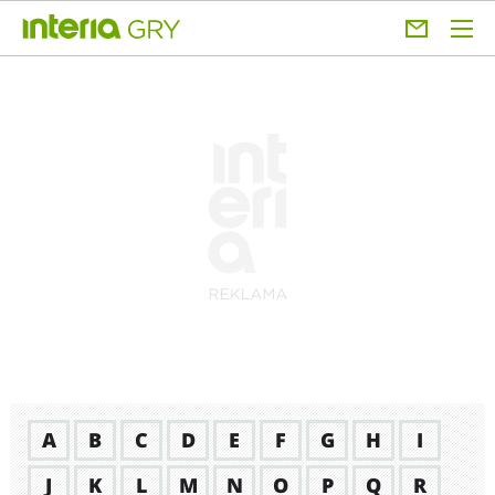
A
B
C
D
E
F
G
H
I
J
K
L
M
N
O
P
Q
R