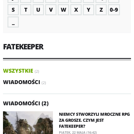
S
T
U
V
W
X
Y
Z
0-9
_
FATEKEEPER
WSZYSTKIE
(2)
WIADOMOŚCI
(2)
WIADOMOŚCI (2)
NIEMCY STWORZYLI MROCZNE RPG
ZA GROSZE. CZYM JEST
FATEKEEPER?
PIĄTEK, 22 MAJA (16:42)