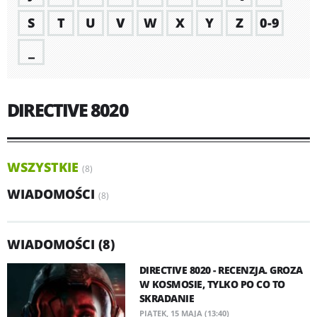
S
T
U
V
W
X
Y
Z
0-9
_
DIRECTIVE 8020
WSZYSTKIE
(8)
WIADOMOŚCI
(8)
WIADOMOŚCI (8)
DIRECTIVE 8020 - RECENZJA. GROZA
W KOSMOSIE, TYLKO PO CO TO
SKRADANIE
PIĄTEK, 15 MAJA (13:40)