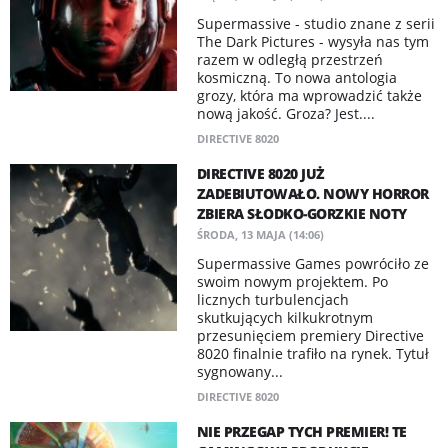
Supermassive - studio znane z serii
The Dark Pictures - wysyła nas tym
razem w odległą przestrzeń
kosmiczną. To nowa antologia
grozy, która ma wprowadzić także
nową jakość. Groza? Jest....
DIRECTIVE 8020
DIRECTIVE 8020 JUŻ
ZADEBIUTOWAŁO. NOWY HORROR
ZBIERA SŁODKO-GORZKIE NOTY
ŚRODA, 13 MAJA (14:06)
Supermassive Games powróciło ze
swoim nowym projektem. Po
licznych turbulencjach
skutkujących kilkukrotnym
przesunięciem premiery Directive
8020 finalnie trafiło na rynek. Tytuł
sygnowany...
DIRECTIVE 8020
NIE PRZEGAP TYCH PREMIER! TE