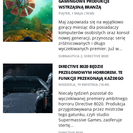
GAMINGOWE PRODUKCJE
WSTRZĄSNĄ BRANŻĄ
PIĄTEK, 1 MAJA (18:00)
Maj zapowiada się na wyjątkowo
gorący miesiąc dla posiadaczy
komputerów osobistych oraz konsol
nowej generacji, przynosząc serię
zróżnicowanych i długo
wyczekiwanych premier. Już w...
SUBNAUTICA 2
,
DIRECTIVE 8020
DIRECTIVE 8020 BĘDZIE
PRZEŁOMOWYM HORROREM. TE
FUNKCJE PRZEKONAJĄ KAŻDEGO
NIEDZIELA, 19 KWIETNIA (16:49)
Niecały tydzień pozostał do
wyczekiwanej premiery ambitnego
horroru Directive 8020. Produkcja
przygotowywana przez mistrzów
tego gatunku, czyli studio
Supermassive Games, zaoferuje
stertę...
DIRECTIVE 8020