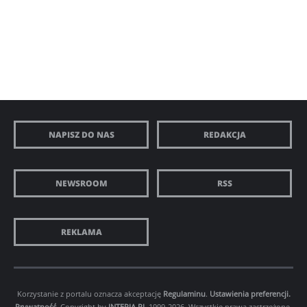
NAPISZ DO NAS
REDAKCJA
NEWSROOM
RSS
REKLAMA
Korzystanie z portalu oznacza akceptację
Regulaminu
.
Ustawienia preferencji.
Prywatność
. Copyright by
INTERIA.PL
1999-2026. Wszystkie prawa zastrzeżone.