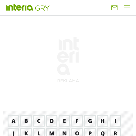
A
B
C
D
E
F
G
H
I
J
K
L
M
N
O
P
Q
R