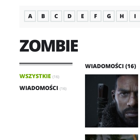
A
B
C
D
E
F
G
H
I
ZOMBIE
WIADOMOŚCI (16)
WSZYSTKIE
(16)
WIADOMOŚCI
(16)