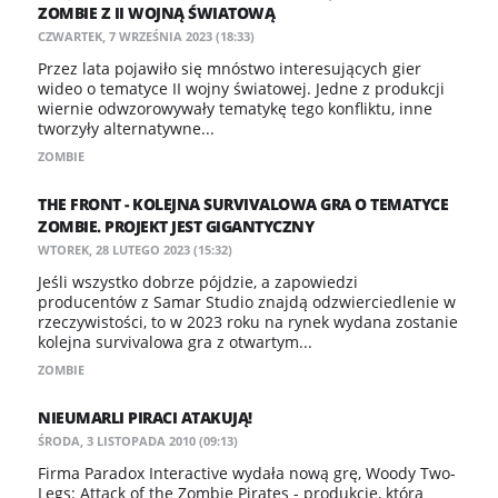
ZOMBIE Z II WOJNĄ ŚWIATOWĄ
CZWARTEK, 7 WRZEŚNIA 2023 (18:33)
Przez lata pojawiło się mnóstwo interesujących gier
wideo o tematyce II wojny światowej. Jedne z produkcji
wiernie odwzorowywały tematykę tego konfliktu, inne
tworzyły alternatywne...
ZOMBIE
​THE FRONT - KOLEJNA SURVIVALOWA GRA O TEMATYCE
ZOMBIE. PROJEKT JEST GIGANTYCZNY
WTOREK, 28 LUTEGO 2023 (15:32)
Jeśli wszystko dobrze pójdzie, a zapowiedzi
producentów z Samar Studio znajdą odzwierciedlenie w
rzeczywistości, to w 2023 roku na rynek wydana zostanie
kolejna survivalowa gra z otwartym...
ZOMBIE
NIEUMARLI PIRACI ATAKUJĄ!
ŚRODA, 3 LISTOPADA 2010 (09:13)
Firma Paradox Interactive wydała nową grę, Woody Two-
Legs: Attack of the Zombie Pirates - produkcję, którą