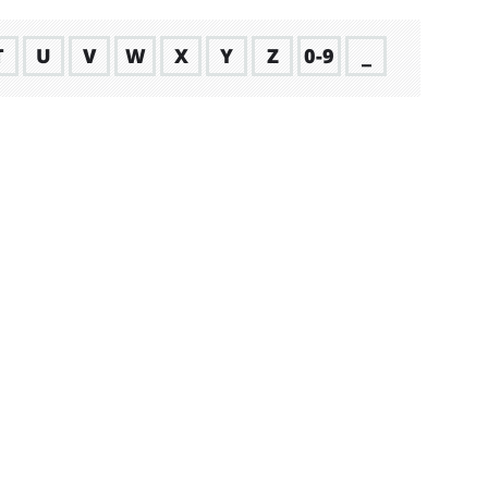
T
U
V
W
X
Y
Z
0-9
_