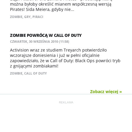
można byłoby określić mianem współczesną wersją
Pirates! Sida Meiera, gdyby nie...
ZOMBIE
,
GRY
,
PIRACI
ZOMBIE POWRÓCĄ W CALL OF DUTY
CZWARTEK, 30 WRZEŚNIA 2010 (11:58)
Activision wraz ze studiem Treyarch potwierdziło
wczorajsze doniesienia i już w pełni oficjalnie
zapowiedziało, że w Call of Duty: Black Ops powróci tryb
z gnijącymi zombiakami!
ZOMBIE
,
CALL OF DUTY
Zobacz więcej »
REKLAMA