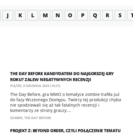
J
K
L
M
N
O
P
Q
R
S
THE DAY BEFORE KANDYDATEM DO NAJGORSZEJ GRY
ROKU? ZALEW NEGATYWNYCH RECENZJI
PIĄTEK, 8 GRUDNIA 2023 (16:31)
The Day Before, gra MMO o tematyce zombie trafiła już
do fazy Wczesnego Dostępu. Twórcy tej produkcji chyba
nie spodziewali się aż tak fatalnych recenzji i
komentarzy ze strony graczy....
ZOMBIE
,
THE DAY BEFORE
PROJEKT Z: BEYOND ORDER, CZYLI POŁĄCZENIE TEMATU