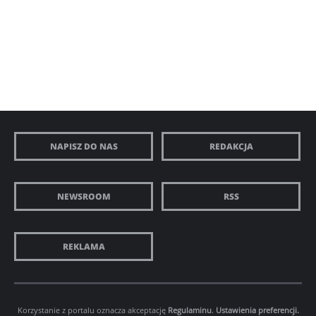
NAPISZ DO NAS
REDAKCJA
NEWSROOM
RSS
REKLAMA
Korzystanie z portalu oznacza akceptację
Regulaminu
.
Ustawienia preferencji.