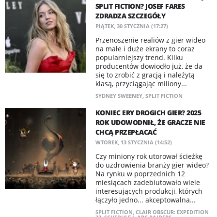
SPLIT FICTION? JOSEF FARES
ZDRADZA SZCZEGÓŁY
PIĄTEK, 30 STYCZNIA (17:27)
Przenoszenie realiów z gier wideo
na małe i duże ekrany to coraz
popularniejszy trend. Kilku
producentów dowiodło już, że da
się to zrobić z gracją i należytą
klasą, przyciągając miliony...
SYDNEY SWEENEY
,
SPLIT FICTION
KONIEC ERY DROGICH GIER? 2025
ROK UDOWODNIŁ, ŻE GRACZE NIE
CHCĄ PRZEPŁACAĆ
WTOREK, 13 STYCZNIA (14:52)
Czy miniony rok utorował ścieżkę
do uzdrowienia branży gier wideo?
Na rynku w poprzednich 12
miesiącach zadebiutowało wiele
interesujących produkcji, których
łączyło jedno... akceptowalna...
SPLIT FICTION
,
CLAIR OBSCUR: EXPEDITION