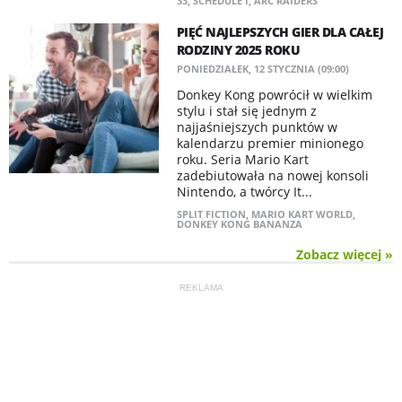
33
,
SCHEDULE I
,
ARC RAIDERS
PIĘĆ NAJLEPSZYCH GIER DLA CAŁEJ
RODZINY 2025 ROKU
PONIEDZIAŁEK, 12 STYCZNIA (09:00)
Donkey Kong powrócił w wielkim
stylu i stał się jednym z
najjaśniejszych punktów w
kalendarzu premier minionego
roku. Seria Mario Kart
zadebiutowała na nowej konsoli
Nintendo, a twórcy It...
SPLIT FICTION
,
MARIO KART WORLD
,
DONKEY KONG BANANZA
Zobacz więcej »
REKLAMA