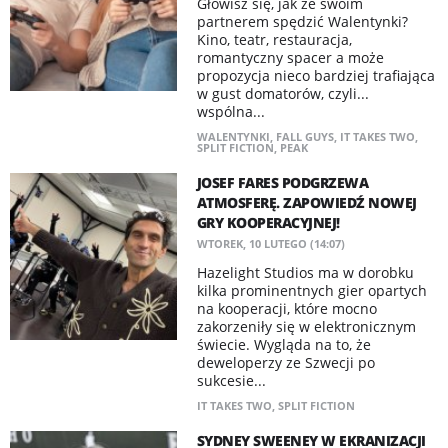
Głowisz się, jak ze swoim
partnerem spędzić Walentynki?
Kino, teatr, restauracja,
romantyczny spacer a może
propozycja nieco bardziej trafiająca
w gust domatorów, czyli...
wspólna...
WALENTYNKI
,
FALL GUYS
,
IT TAKES TWO
,
SPLIT FICTION
,
PEAK
JOSEF FARES PODGRZEWA
ATMOSFERĘ. ZAPOWIEDŹ NOWEJ
GRY KOOPERACYJNEJ!
WTOREK, 10 LUTEGO (14:07)
Hazelight Studios ma w dorobku
kilka prominentnych gier opartych
na kooperacji, które mocno
zakorzeniły się w elektronicznym
świecie. Wygląda na to, że
deweloperzy ze Szwecji po
sukcesie...
IT TAKES TWO
,
SPLIT FICTION
SYDNEY SWEENEY W EKRANIZACJI