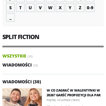
S
T
U
V
W
X
Y
Z
0-9
_
SPLIT FICTION
WSZYSTKIE
(30)
WIADOMOŚCI
(30)
WIADOMOŚCI (30)
W CO ZAGRAĆ W WALENTYNKI W
2026? GARŚĆ PROPOZYCJI DLA PAR
PIĄTEK, 13 LUTEGO (18:01)