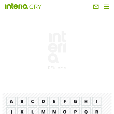
A
B
C
D
E
F
G
H
I
J
K
L
M
N
O
P
Q
R