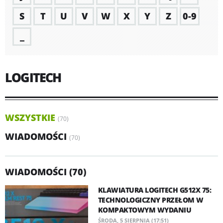
S
T
U
V
W
X
Y
Z
0-9
_
LOGITECH
WSZYSTKIE
(70)
WIADOMOŚCI
(70)
WIADOMOŚCI (70)
KLAWIATURA LOGITECH G512X 75:
TECHNOLOGICZNY PRZEŁOM W
KOMPAKTOWYM WYDANIU
ŚRODA, 5 SIERPNIA (17:51)