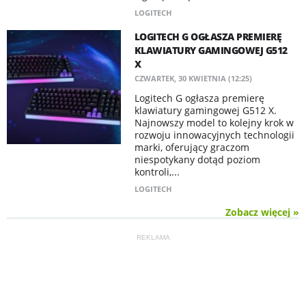
LOGITECH
LOGITECH G OGŁASZA PREMIERĘ
KLAWIATURY GAMINGOWEJ G512
X
CZWARTEK, 30 KWIETNIA (12:25)
Logitech G ogłasza premierę
klawiatury gamingowej G512 X.
Najnowszy model to kolejny krok w
rozwoju innowacyjnych technologii
marki, oferujący graczom
niespotykany dotąd poziom
kontroli,...
LOGITECH
Zobacz więcej »
REKLAMA