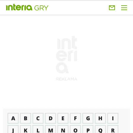
A
B
C
D
E
F
G
H
I
J
K
L
M
N
O
P
Q
R