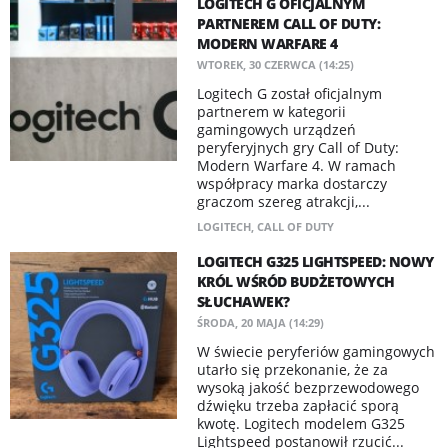
LOGITECH G OFICJALNYM
PARTNEREM CALL OF DUTY:
MODERN WARFARE 4
WTOREK, 30 CZERWCA (14:25)
Logitech G został oficjalnym
partnerem w kategorii
gamingowych urządzeń
peryferyjnych gry Call of Duty:
Modern Warfare 4. W ramach
współpracy marka dostarczy
graczom szereg atrakcji,...
LOGITECH
,
CALL OF DUTY
LOGITECH G325 LIGHTSPEED: NOWY
KRÓL WŚRÓD BUDŻETOWYCH
SŁUCHAWEK?
ŚRODA, 20 MAJA (14:29)
W świecie peryferiów gamingowych
utarło się przekonanie, że za
wysoką jakość bezprzewodowego
dźwięku trzeba zapłacić sporą
kwotę. Logitech modelem G325
Lightspeed postanowił rzucić...