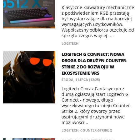
Klasyczne klawiatury mechaniczne
z podświetleniem RGB przestają
być wystarczające dla najbardziej
wymagających użytkowników.
Współczesny odbiorca oczekuje od
sprzętu czegoś więcej -...
LOGITECH
LOGITECH G CONNECT: NOWA
DROGA DLA DRUŻYN COUNTER-
STRIKE 2 DO ROZWOJU W
EKOSYSTEMIE VRS
ŚRODA, 1 LIPCA (12:25)
Logitech G oraz Fantasyexpo z
dumą ogłaszają start Logitech G
Connect - nowego, długo
wyczekiwanego turnieju Counter-
Strike 2, który otworzy przed
aspirującymi drużynami nowe
możliwości...
LOGITECH
,
COUNTER-STRIKE 2