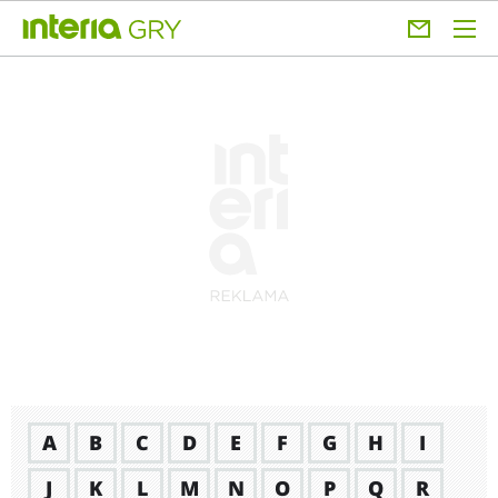
A
B
C
D
E
F
G
H
I
J
K
L
M
N
O
P
Q
R