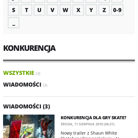
S
T
U
V
W
X
Y
Z
0-9
_
KONKURENCJA
WSZYSTKIE
(3)
WIADOMOŚCI
(3)
WIADOMOŚCI (3)
KONKURENCJA DLA GRY SKATE?
ŚRODA, 11 SIERPNIA 2010 (06:31)
Nowy trailer z Shaun White