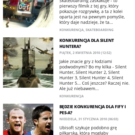
Skateboarding zaskakuje - to
pierwszy filmik z tej gry, który
pokazuje rozgrywkę, a ta z kolei
oparta jest na pewnym pomyśle,
który daje nadzieje, że ta...
KONKURENCJA
,
SKATEBOARDING
KONKURENCJA DLA SILENT
HUNTERA?
PIĄTEK, 2 KWIETNIA 2010 (12:52)
Jakie znacie gry z łodziami
podwodnymi? Bo my kilka - Silent
Hunter, Silent Hunter 2, Silent
Hunter 3, Silent Hunter 4, Silent
Hunter 5... Coś jeszcze? Raczej nie.
Ale już niebawem...
KONKURENCJA
BĘDZIE KONKURENCJA DLA FIFY I
PES-A?
NIEDZIELA, 31 STYCZNIA 2010 (06:03)
Ubisoft szykuje podobno grę
piłkarską, która mogłaby