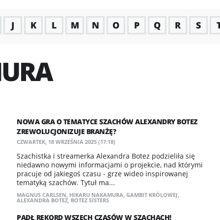
J
K
L
M
N
O
P
Q
R
S
MURA
NOWA GRA O TEMATYCE SZACHÓW ALEXANDRY BOTEZ
ZREWOLUCJONIZUJE BRANŻĘ?
CZWARTEK, 18 WRZEŚNIA 2025 (17:18)
Szachistka i streamerka Alexandra Botez podzieliła się
niedawno nowymi informacjami o projekcie, nad którymi
pracuje od jakiegoś czasu - grze wideo inspirowanej
tematyką szachów. Tytuł ma...
MAGNUS CARLSEN
,
HIKARU NAKAMURA
,
GAMBIT KRÓLOWEJ
,
ALEXANDRA BOTEZ
,
BOTEZ SISTERS
PADŁ REKORD WSZECH CZASÓW W SZACHACH!