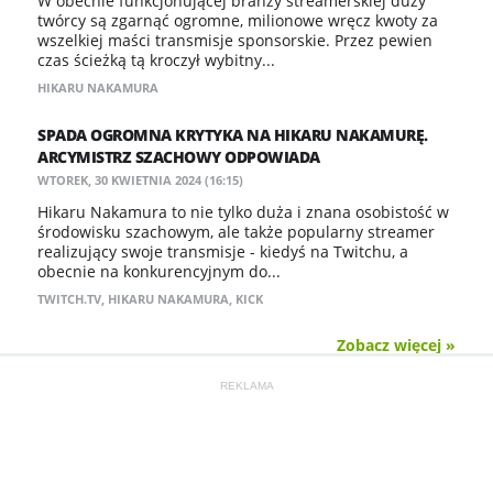
W obecnie funkcjonującej branży streamerskiej duży
twórcy są zgarnąć ogromne, milionowe wręcz kwoty za
wszelkiej maści transmisje sponsorskie. Przez pewien
czas ścieżką tą kroczył wybitny...
HIKARU NAKAMURA
SPADA OGROMNA KRYTYKA NA HIKARU NAKAMURĘ.
ARCYMISTRZ SZACHOWY ODPOWIADA
WTOREK, 30 KWIETNIA 2024 (16:15)
Hikaru Nakamura to nie tylko duża i znana osobistość w
środowisku szachowym, ale także popularny streamer
realizujący swoje transmisje - kiedyś na Twitchu, a
obecnie na konkurencyjnym do...
TWITCH.TV
,
HIKARU NAKAMURA
,
KICK
Zobacz więcej »
REKLAMA