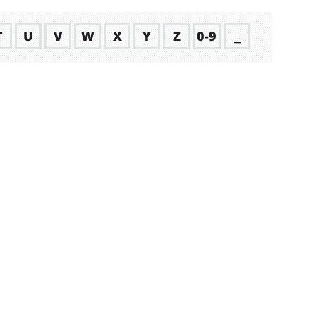
T
U
V
W
X
Y
Z
0-9
_