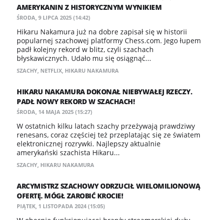
AMERYKANIN Z HISTORYCZNYM WYNIKIEM
ŚRODA, 9 LIPCA 2025 (14:42)
Hikaru Nakamura już na dobre zapisał się w historii
popularnej szachowej platformy Chess.com. Jego łupem
padł kolejny rekord w blitz, czyli szachach
błyskawicznych. Udało mu się osiągnąć...
SZACHY
,
NETFLIX
,
HIKARU NAKAMURA
HIKARU NAKAMURA DOKONAŁ NIEBYWAŁEJ RZECZY.
PADŁ NOWY REKORD W SZACHACH!
ŚRODA, 14 MAJA 2025 (15:27)
W ostatnich kilku latach szachy przeżywają prawdziwy
renesans, coraz częściej też przeplatając się ze światem
elektronicznej rozrywki. Najlepszy aktualnie
amerykański szachista Hikaru...
SZACHY
,
HIKARU NAKAMURA
ARCYMISTRZ SZACHOWY ODRZUCIŁ WIELOMILIONOWĄ
OFERTĘ. MÓGŁ ZAROBIĆ KROCIE!
PIĄTEK, 1 LISTOPADA 2024 (15:05)