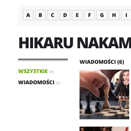
A
B
C
D
E
F
G
H
I
HIKARU NAKA
WIADOMOŚCI (6)
WSZYSTKIE
(6)
WIADOMOŚCI
(6)