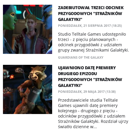
ZADEBIUTOWAŁ TRZECI ODCINEK
PRZYGODOWYCH "STRAŻNIKÓW
GALAKTYKI"
PONIEDZIAŁEK, 21 SIERPNIA 2017 (18:25)
Studio Telltale Games udostępniło
trzeci - z pięciu planowanych -
odcinek przygodówki z udziałem
grupy zwanej Strażnikami Galaktyki.
GUARDIANS OF THE GALAXY
UJAWNIONO DATĘ PREMIERY
DRUGIEGO EPIZODU
PRZYGODOWYCH "STRAŻNIKÓW
GALAKTYKI"
PONIEDZIAŁEK, 29 MAJA 2017 (13:38)
​Przedstawiciele studia Telltale
Games ujawnili datę premiery
kolejnego - drugiego z pięciu -
odcinków przygodówki z udziałem
Strażników Galaktyki. Rozdział ujrzy
światło dzienne w...