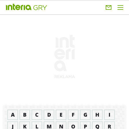
A
B
C
D
E
F
G
H
I
J
K
L
M
N
O
P
Q
R