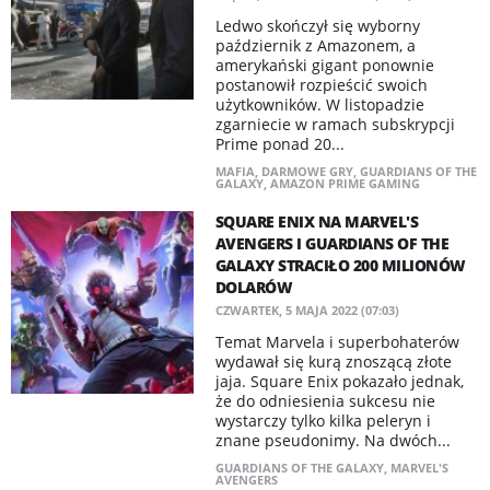
Ledwo skończył się wyborny
październik z Amazonem, a
amerykański gigant ponownie
postanowił rozpieścić swoich
użytkowników. W listopadzie
zgarniecie w ramach subskrypcji
Prime ponad 20...
MAFIA
,
DARMOWE GRY
,
GUARDIANS OF THE
GALAXY
,
AMAZON PRIME GAMING
SQUARE ENIX NA MARVEL'S
AVENGERS I GUARDIANS OF THE
GALAXY STRACIŁO 200 MILIONÓW
DOLARÓW
CZWARTEK, 5 MAJA 2022 (07:03)
Temat Marvela i superbohaterów
wydawał się kurą znoszącą złote
jaja. Square Enix pokazało jednak,
że do odniesienia sukcesu nie
wystarczy tylko kilka peleryn i
znane pseudonimy. Na dwóch...
GUARDIANS OF THE GALAXY
,
MARVEL'S
AVENGERS