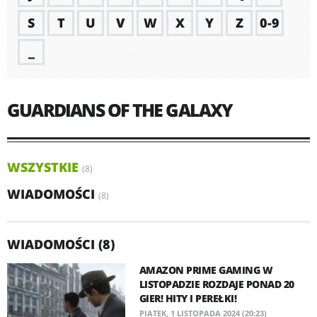
S
T
U
V
W
X
Y
Z
0-9
_
GUARDIANS OF THE GALAXY
WSZYSTKIE
(8)
WIADOMOŚCI
(8)
WIADOMOŚCI (8)
AMAZON PRIME GAMING W
LISTOPADZIE ROZDAJE PONAD 20
GIER! HITY I PEREŁKI!
PIĄTEK, 1 LISTOPADA 2024 (20:23)