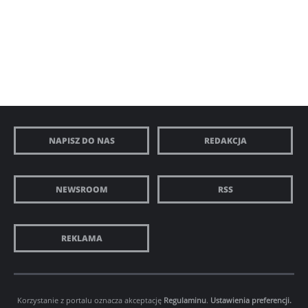
NAPISZ DO NAS
REDAKCJA
NEWSROOM
RSS
REKLAMA
Korzystanie z portalu oznacza akceptację
Regulaminu
.
Ustawienia preferencji.