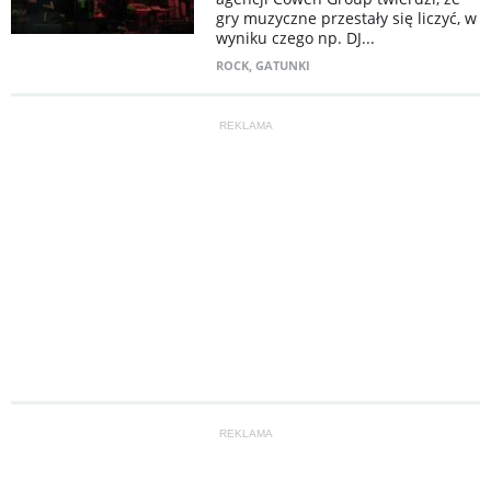
gry muzyczne przestały się liczyć, w
wyniku czego np. DJ...
ROCK
,
GATUNKI
REKLAMA
REKLAMA