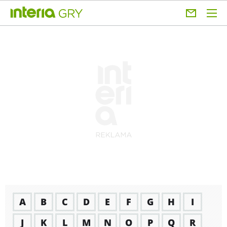
A
B
C
D
E
F
G
H
I
J
K
L
M
N
O
P
Q
R