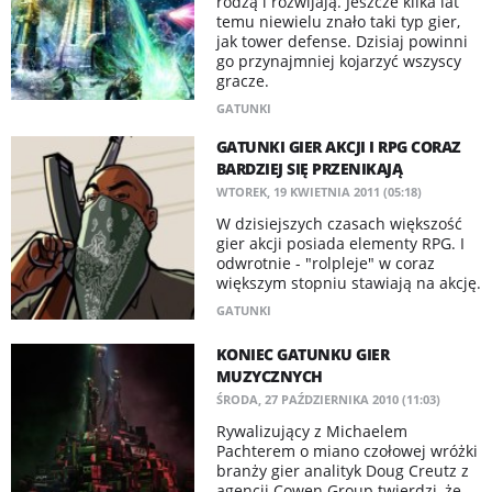
rodzą i rozwijają. Jeszcze kilka lat
temu niewielu znało taki typ gier,
jak tower defense. Dzisiaj powinni
go przynajmniej kojarzyć wszyscy
gracze.
GATUNKI
GATUNKI GIER AKCJI I RPG CORAZ
BARDZIEJ SIĘ PRZENIKAJĄ
WTOREK, 19 KWIETNIA 2011 (05:18)
W dzisiejszych czasach większość
gier akcji posiada elementy RPG. I
odwrotnie - "rolpleje" w coraz
większym stopniu stawiają na akcję.
GATUNKI
KONIEC GATUNKU GIER
MUZYCZNYCH
ŚRODA, 27 PAŹDZIERNIKA 2010 (11:03)
Rywalizujący z Michaelem
Pachterem o miano czołowej wróżki
branży gier analityk Doug Creutz z
agencji Cowen Group twierdzi, że