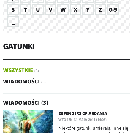
S
T
U
V
W
X
Y
Z
0-9
_
GATUNKI
WSZYSTKIE
(3)
WIADOMOŚCI
(3)
WIADOMOŚCI (3)
DEFENDERS OF ARDANIA
WTOREK, 31 MAJA 2011 (14:08)
Niektóre gatunki umierają, inne się