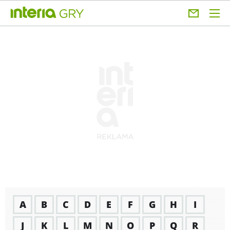
A
B
C
D
E
F
G
H
I
J
K
L
M
N
O
P
Q
R