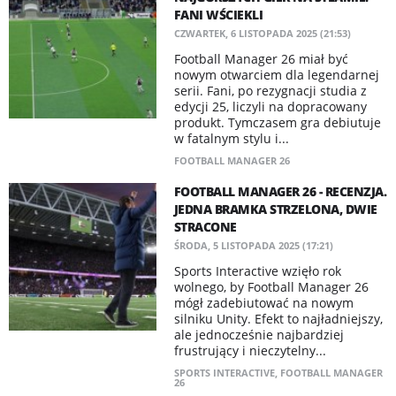
FANI WŚCIEKLI
CZWARTEK, 6 LISTOPADA 2025 (21:53)
Football Manager 26 miał być
nowym otwarciem dla legendarnej
serii. Fani, po rezygnacji studia z
edycji 25, liczyli na dopracowany
produkt. Tymczasem gra debiutuje
w fatalnym stylu i...
FOOTBALL MANAGER 26
FOOTBALL MANAGER 26 - RECENZJA.
JEDNA BRAMKA STRZELONA, DWIE
STRACONE
ŚRODA, 5 LISTOPADA 2025 (17:21)
Sports Interactive wzięło rok
wolnego, by Football Manager 26
mógł zadebiutować na nowym
silniku Unity. Efekt to najładniejszy,
ale jednocześnie najbardziej
frustrujący i nieczytelny...
SPORTS INTERACTIVE
,
FOOTBALL MANAGER
26