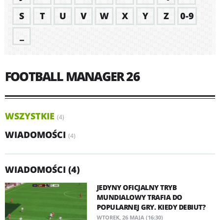
S
T
U
V
W
X
Y
Z
0-9
_
FOOTBALL MANAGER 26
WSZYSTKIE
(4)
WIADOMOŚCI
(4)
WIADOMOŚCI (4)
JEDYNY OFICJALNY TRYB
MUNDIALOWY TRAFIA DO
POPULARNEJ GRY. KIEDY DEBIUT?
WTOREK, 26 MAJA (16:30)