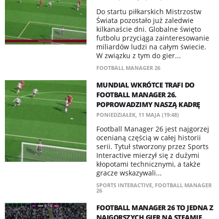
Do startu piłkarskich Mistrzostw
Świata pozostało już zaledwie
kilkanaście dni. Globalne święto
futbolu przyciąga zainteresowanie
miliardów ludzi na całym świecie.
W związku z tym do gier...
FOOTBALL MANAGER 26
MUNDIAL WKRÓTCE TRAFI DO
FOOTBALL MANAGER 26.
POPROWADZIMY NASZĄ KADRĘ
PONIEDZIAŁEK, 11 MAJA (19:48)
Football Manager 26 jest najgorzej
ocenianą częścią w całej historii
serii. Tytuł stworzony przez Sports
Interactive mierzył się z dużymi
kłopotami technicznymi, a także
gracze wskazywali...
SPORTS INTERACTIVE
,
FOOTBALL MANAGER
26
FOOTBALL MANAGER 26 TO JEDNA Z
NAJGORSZYCH GIER NA STEAMIE.