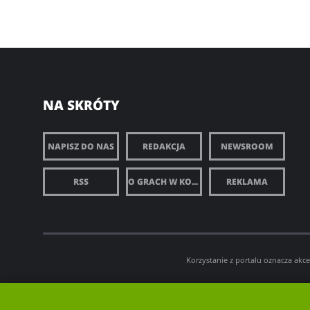
NA SKRÓTY
NAPISZ DO NAS
REDAKCJA
NEWSROOM
RSS
O GRACH W KOMÓRCE
REKLAMA
Korzystanie z portalu oznacza akc