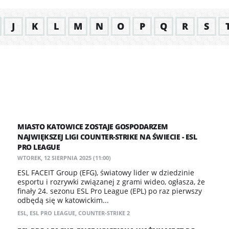
J
K
L
M
N
O
P
Q
R
S
MIASTO KATOWICE ZOSTAJE GOSPODARZEM
NAJWIĘKSZEJ LIGI COUNTER-STRIKE NA ŚWIECIE - ESL
PRO LEAGUE
WTOREK, 12 SIERPNIA 2025 (11:00)
ESL FACEIT Group (EFG), światowy lider w dziedzinie
esportu i rozrywki związanej z grami wideo, ogłasza, że
finały 24. sezonu ESL Pro League (EPL) po raz pierwszy
odbędą się w katowickim...
ESL
,
ESL PRO LEAGUE
,
COUNTER-STRIKE 2