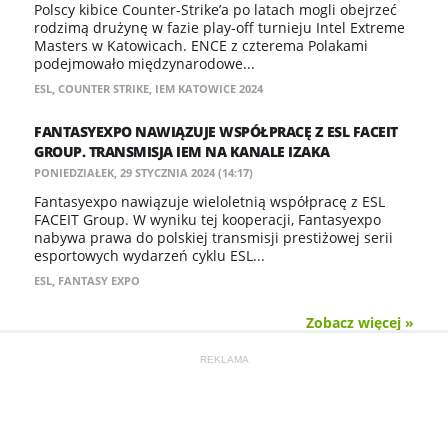
Polscy kibice Counter-Strike’a po latach mogli obejrzeć
rodzimą drużynę w fazie play-off turnieju Intel Extreme
Masters w Katowicach. ENCE z czterema Polakami
podejmowało międzynarodowe...
ESL
,
COUNTER STRIKE
,
IEM KATOWICE 2024
FANTASYEXPO NAWIĄZUJE WSPÓŁPRACĘ Z ESL FACEIT
GROUP. TRANSMISJA IEM NA KANALE IZAKA
PONIEDZIAŁEK, 29 STYCZNIA 2024 (14:17)
Fantasyexpo nawiązuje wieloletnią współpracę z ESL
FACEIT Group. W wyniku tej kooperacji, Fantasyexpo
nabywa prawa do polskiej transmisji prestiżowej serii
esportowych wydarzeń cyklu ESL...
ESL
,
FANTASY EXPO
Zobacz więcej »
REKLAMA