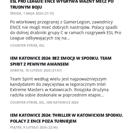
ESL PRO LEAGUE: ENCE WYGRYWA WAŻNY MECZ PO
TRUDNYM BOJU
ŚRODA, 1 MAJA 2024 (21:13)
Po wtorkowej przegranej z GamerLegion, zawodnicy
ENCE nie mogli mieć dobrych nastrojów. Polacy spadli
do dolnej drabinki grupy C w ramach rozgrywek ESL Pro
League odbywających się na...
COUNTER-STRIKE
,
ESL
IEM KATOWICE 2024: BEZ EMOCJI W SPODKU. TEAM
SPIRIT Z PEWNYM AWANSEM
SOBOTA, 10 LUTEGO 2024 (21:57)
Team Spirit według wielu jest najpoważniejszym
kandydatem do zwycięstwa w tegorocznym Intel
Extreme Masters w Katowicach. Rosyjska drużyna
radziła sobie doskonale w poprzednim etapie...
COUNTER-STRIKE
,
ESL
,
IEM KATOWICE 2024
IEM KATOWICE 2024: THRILLER W KATOWICKIM SPODKU.
POLACY Z ENCE POZA TURNIEJEM
PIĄTEK, 9 LUTEGO 2024 (22:45)