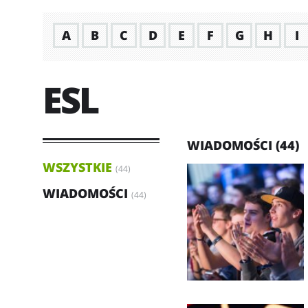
A
B
C
D
E
F
G
H
I
ESL
WIADOMOŚCI (44)
WSZYSTKIE
(44)
WIADOMOŚCI
(44)