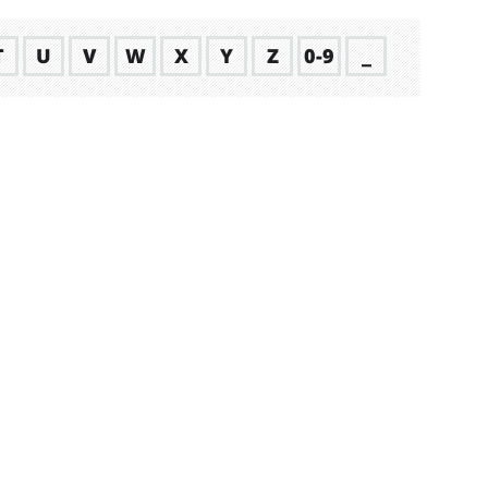
T
U
V
W
X
Y
Z
0-9
_