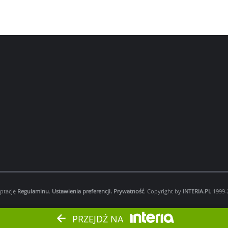
eptację
Regulaminu
.
Ustawienia preferencji.
Prywatność
. Copyright by
INTERIA.PL
1999-2
PRZEJDŹ NA