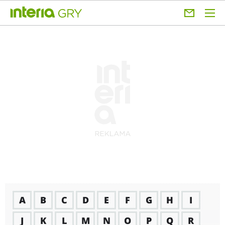
A
B
C
D
E
F
G
H
I
J
K
L
M
N
O
P
Q
R