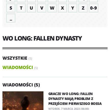
S
T
U
V
W
X
Y
Z
0-9
_
WO LONG: FALLEN DYNASTY
WSZYSTKIE
(5)
WIADOMOŚCI
(5)
WIADOMOŚCI (5)
GRACZE WO LONG: FALLEN
DYNASTY MAJĄ PROBLEM Z
PRZEJŚCIEM PIERWSZEGO BOSSA
WTOREK, 7 MARCA 2023 (06:00)