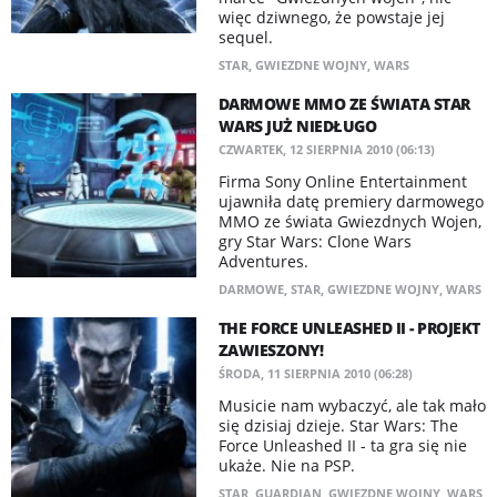
więc dziwnego, że powstaje jej
sequel.
STAR
,
GWIEZDNE WOJNY
,
WARS
DARMOWE MMO ZE ŚWIATA STAR
WARS JUŻ NIEDŁUGO
CZWARTEK, 12 SIERPNIA 2010 (06:13)
Firma Sony Online Entertainment
ujawniła datę premiery darmowego
MMO ze świata Gwiezdnych Wojen,
gry Star Wars: Clone Wars
Adventures.
DARMOWE
,
STAR
,
GWIEZDNE WOJNY
,
WARS
THE FORCE UNLEASHED II - PROJEKT
ZAWIESZONY!
ŚRODA, 11 SIERPNIA 2010 (06:28)
Musicie nam wybaczyć, ale tak mało
się dzisiaj dzieje. Star Wars: The
Force Unleashed II - ta gra się nie
ukaże. Nie na PSP.
STAR
,
GUARDIAN
,
GWIEZDNE WOJNY
,
WARS