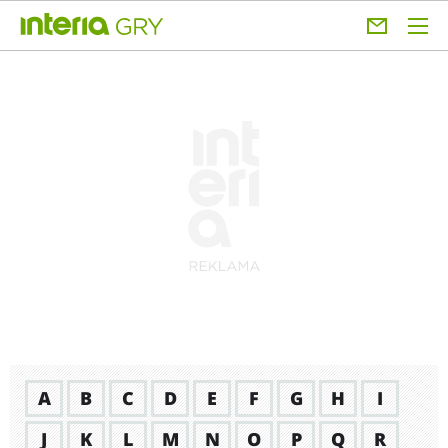
A
B
C
D
E
F
G
H
I
J
K
L
M
N
O
P
Q
R