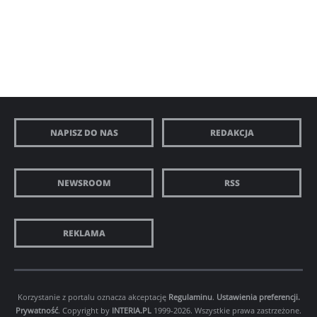
NAPISZ DO NAS
REDAKCJA
NEWSROOM
RSS
REKLAMA
Korzystanie z portalu oznacza akceptację
Regulaminu
.
Ustawienia preferencji.
Prywatność
. Copyright by
INTERIA.PL
1999-2026. Wszystkie prawa zastrzeżone.