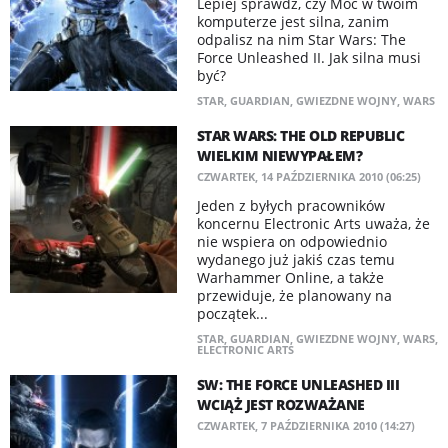
Lepiej sprawdź, czy Moc w twoim
komputerze jest silna, zanim
odpalisz na nim Star Wars: The
Force Unleashed II. Jak silna musi
być?
STAR
,
GUARDIAN
,
GWIEZDNE WOJNY
,
WARS
STAR WARS: THE OLD REPUBLIC
WIELKIM NIEWYPAŁEM?
CZWARTEK, 14 PAŹDZIERNIKA 2010 (06:25)
Jeden z byłych pracowników
koncernu Electronic Arts uważa, że
nie wspiera on odpowiednio
wydanego już jakiś czas temu
Warhammer Online, a także
przewiduje, że planowany na
początek...
STAR
,
GUARDIAN
,
GWIEZDNE WOJNY
,
WARS
,
ELECTRONIC ARTS
SW: THE FORCE UNLEASHED III
WCIĄŻ JEST ROZWAŻANE
CZWARTEK, 7 PAŹDZIERNIKA 2010 (14:27)