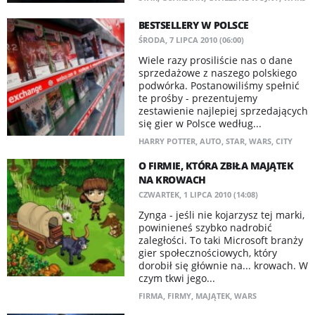
BESTSELLERY W POLSCE
ŚRODA, 7 LIPCA 2010 (06:00)
Wiele razy prosiliście nas o dane
sprzedażowe z naszego polskiego
podwórka. Postanowiliśmy spełnić
te prośby - prezentujemy
zestawienie najlepiej sprzedających
się gier w Polsce według...
HARRY POTTER
,
AUTO
,
STAR
,
WARS
,
CITY
O FIRMIE, KTÓRA ZBIŁA MAJĄTEK
NA KROWACH
CZWARTEK, 1 LIPCA 2010 (14:08)
Zynga - jeśli nie kojarzysz tej marki,
powinieneś szybko nadrobić
zaległości. To taki Microsoft branży
gier społecznościowych, który
dorobił się głównie na... krowach. W
czym tkwi jego...
FIRMA
,
FIRMY
,
MAJĄTEK
,
WARS