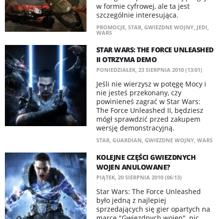
w formie cyfrowej, ale ta jest
szczególnie interesująca.
PROMOCJE
,
STAR
,
GWIEZDNE WOJNY
,
JEDI
,
WARS
STAR WARS: THE FORCE UNLEASHED
II OTRZYMA DEMO
PONIEDZIAŁEK, 23 SIERPNIA 2010 (13:01)
Jeśli nie wierzysz w potęgę Mocy i
nie jesteś przekonany, czy
powinieneś zagrać w Star Wars:
The Force Unleashed II, będziesz
mógł sprawdzić przed zakupem
wersję demonstracyjną.
STAR
,
GUARDIAN
,
GWIEZDNE WOJNY
,
WARS
KOLEJNE CZĘŚCI GWIEZDNYCH
WOJEN ANULOWANE?
PIĄTEK, 20 SIERPNIA 2010 (06:13)
Star Wars: The Force Unleashed
było jedną z najlepiej
sprzedających się gier opartych na
marce "Gwiezdnych wojen", nic