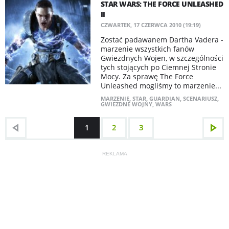
STAR WARS: THE FORCE UNLEASHED
II
CZWARTEK, 17 CZERWCA 2010 (19:19)
Zostać padawanem Dartha Vadera -
marzenie wszystkich fanów
Gwiezdnych Wojen, w szczególności
tych stojących po Ciemnej Stronie
Mocy. Za sprawę The Force
Unleashed mogliśmy to marzenie...
MARZENIE
,
STAR
,
GUARDIAN
,
SCENARIUSZ
,
GWIEZDNE WOJNY
,
WARS
1
2
3
REKLAMA