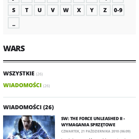
S
T
U
V
W
X
Y
Z
0-9
_
WARS
WSZYSTKIE
(26)
WIADOMOŚCI
(26)
WIADOMOŚCI (26)
SW: THE FORCE UNLEASHED II -
WYMAGANIA SPRZĘTOWE
CZWARTEK, 21 PAŹDZIERNIKA 2010 (06:09)