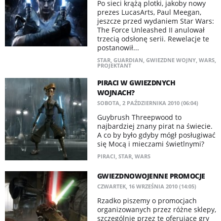
Po sieci krążą plotki, jakoby nowy
prezes LucasArts, Paul Meegan,
jeszcze przed wydaniem Star Wars:
The Force Unleashed II anulował
trzecią odsłonę serii. Rewelacje te
postanowił...
STAR
,
GUARDIAN
,
GWIEZDNE WOJNY
,
WARS
,
PROJEKTANT
PIRACI W GWIEZDNYCH
WOJNACH?
SOBOTA, 2 PAŹDZIERNIKA 2010 (06:04)
Guybrush Threepwood to
najbardziej znany pirat na świecie.
A co by było gdyby mógł posługiwać
się Mocą i mieczami świetlnymi?
PIRACI
,
STAR
,
WARS
GWIEZDNOWOJENNE PROMOCJE
CZWARTEK, 16 WRZEŚNIA 2010 (14:05)
Rzadko piszemy o promocjach
organizowanych przez różne sklepy,
szczególnie przez te oferujące gry