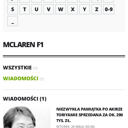
S
T
U
V
W
X
Y
Z
0-9
_
MCLAREN F1
WSZYSTKIE
(1)
WIADOMOŚCI
(1)
WIADOMOŚCI (1)
NIEZWYKŁA PAMIĄTKA PO AKIRZE
TORIYAMIE SPRZEDANA ZA OK. 290
TYS. ZŁ.
WTOREK, 26 MAJA (03:36)