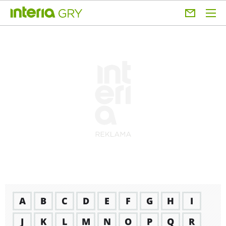
A
B
C
D
E
F
G
H
I
J
K
L
M
N
O
P
Q
R