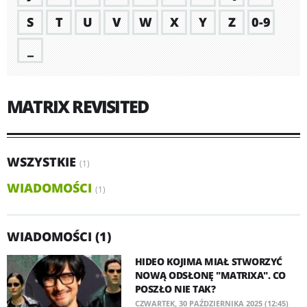
S
T
U
V
W
X
Y
Z
0-9
_
MATRIX REVISITED
WSZYSTKIE
(1)
WIADOMOŚCI
(1)
WIADOMOŚCI (1)
HIDEO KOJIMA MIAŁ STWORZYĆ
NOWĄ ODSŁONĘ "MATRIXA". CO
POSZŁO NIE TAK?
CZWARTEK, 30 PAŹDZIERNIKA 2025 (12:45)