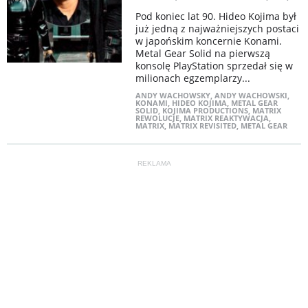
Pod koniec lat 90. Hideo Kojima był
już jedną z najważniejszych postaci
w japońskim koncernie Konami.
Metal Gear Solid na pierwszą
konsolę PlayStation sprzedał się w
milionach egzemplarzy...
ANDY WACHOWSKY
,
ANDY WACHOWSKI
,
KONAMI
,
HIDEO KOJIMA
,
METAL GEAR
SOLID
,
KOJIMA PRODUCTIONS
,
MATRIX
REWOLUCJE
,
MATRIX REAKTYWACJA
,
MATRIX
,
MATRIX REVISITED
,
METAL GEAR
REKLAMA