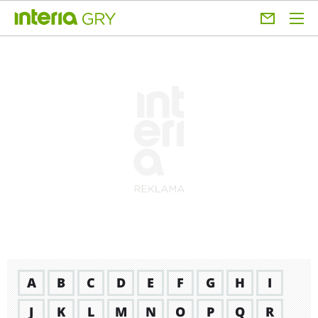
A
B
C
D
E
F
G
H
I
J
K
L
M
N
O
P
Q
R