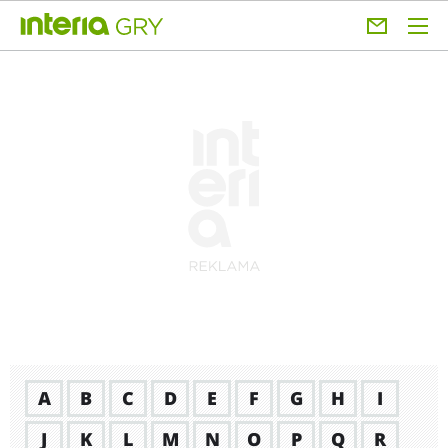
A
B
C
D
E
F
G
H
I
J
K
L
M
N
O
P
Q
R