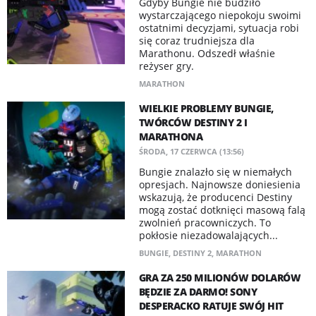
Gdyby Bungie nie budziło
wystarczającego niepokoju swoimi
ostatnimi decyzjami, sytuacja robi
się coraz trudniejsza dla
Marathonu. Odszedł właśnie
reżyser gry.
MARATHON
WIELKIE PROBLEMY BUNGIE,
TWÓRCÓW DESTINY 2 I
MARATHONA
ŚRODA, 17 CZERWCA (13:56)
Bungie znalazło się w niemałych
opresjach. Najnowsze doniesienia
wskazują, że producenci Destiny
mogą zostać dotknięci masową falą
zwolnień pracowniczych. To
pokłosie niezadowalających...
BUNGIE
,
DESTINY 2
,
MARATHON
GRA ZA 250 MILIONÓW DOLARÓW
BĘDZIE ZA DARMO! SONY
DESPERACKO RATUJE SWÓJ HIT