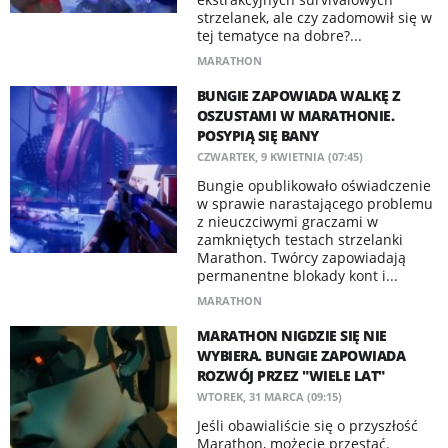
strzelanek, ale czy zadomowił się w
tej tematyce na dobre?...
MARATHON
BUNGIE ZAPOWIADA WALKĘ Z
OSZUSTAMI W MARATHONIE.
POSYPIĄ SIĘ BANY
CZWARTEK, 9 KWIETNIA (07:45)
Bungie opublikowało oświadczenie
w sprawie narastającego problemu
z nieuczciwymi graczami w
zamkniętych testach strzelanki
Marathon. Twórcy zapowiadają
permanentne blokady kont i...
MARATHON
MARATHON NIGDZIE SIĘ NIE
WYBIERA. BUNGIE ZAPOWIADA
ROZWÓJ PRZEZ "WIELE LAT"
WTOREK, 31 MARCA (09:15)
Jeśli obawialiście się o przyszłość
Marathon, możecie przestać.