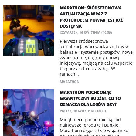
MARATHON: ŚRÓDSEZONOWA
AKTUALIZACJA WRAZ Z
PROTOKOŁEM POWAB JEST JUŻ
DOSTĘPNA
CZWARTEK, 16 KWIETNIA (10:59)
Pierwsza śródsezonowa
aktualizacja wprowadza zmiany w
balansie i systemie postępów, nowe
wyposażenie, nagrody i nową
inicjatywę, mającą na celu wsparcie
biegaczy solo oraz załóg. W
ramach...
MARATHON
MARATHON POCHŁONĄŁ
GIGANTYCZNY BUDŻET. CO TO
OZNACZA DLA LOSÓW GRY?
PIĄTEK, 10 KWIETNIA (15:17)
Minął nieco ponad miesiąc od
najnowszej produkcji Bungie.
Marathon rozgościł się w gatunku
ekstrakcyjnych survivalowych