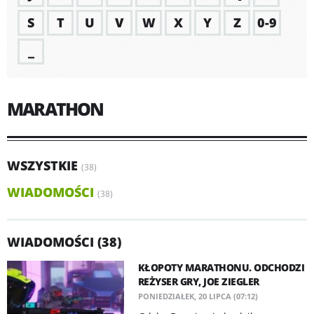
S
T
U
V
W
X
Y
Z
0-9
_
MARATHON
WSZYSTKIE
(38)
WIADOMOŚCI
(38)
WIADOMOŚCI (38)
KŁOPOTY MARATHONU. ODCHODZI
REŻYSER GRY, JOE ZIEGLER
PONIEDZIAŁEK, 20 LIPCA (07:12)