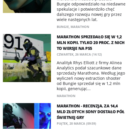
Bungie odpowiedziało na niedawne
spekulacje i potwierdziło chęć
dalszego rozwoju nowej gry przez
wiele następnych lat.
BUNGIE
,
MARATHON
MARATHON SPRZEDAŁO SIĘ W 1,2
MLN KOPII. TYLKO 20 PROC. Z NICH
TO WERSJE NA PS5
CZWARTEK, 26 MARCA (14:12)
Analityk Rhys Elliott z firmy Alinea
Analytics podał szacunkowe dane
sprzedaży Marathona. Według jego
wyliczeń nowy extraction shooter
od Bungie sprzedał się w 1,2 mln
kopii, generując...
MARATHON
MARATHON - RECENZJA. ZA 14,4
MLD ZŁOTYCH SONY DOSTAŁO PÓŁ
ŚWIETNEJ GRY
PIĄTEK, 20 MARCA (09:59)