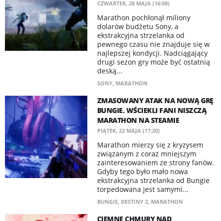
CZWARTEK, 28 MAJA (16:08)
Marathon pochłonął miliony
dolarów budżetu Sony, a
ekstrakcyjna strzelanka od
pewnego czasu nie znajduje się w
najlepszej kondycji. Nadciągający
drugi sezon gry może być ostatnią
deską...
SONY
,
MARATHON
ZMASOWANY ATAK NA NOWĄ GRĘ
BUNGIE. WŚCIEKLI FANI NISZCZĄ
MARATHON NA STEAMIE
PIĄTEK, 22 MAJA (17:20)
Marathon mierzy się z kryzysem
związanym z coraz mniejszym
zainteresowaniem ze strony fanów.
Gdyby tego było mało nowa
ekstrakcyjna strzelanka od Bungie
torpedowana jest samymi...
BUNGIE
,
DESTINY 2
,
MARATHON
CIEMNE CHMURY NAD