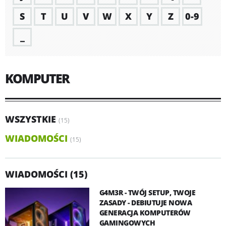
S
T
U
V
W
X
Y
Z
0-9
_
KOMPUTER
WSZYSTKIE
(15)
WIADOMOŚCI
(15)
WIADOMOŚCI (15)
G4M3R - TWÓJ SETUP, TWOJE
ZASADY - DEBIUTUJE NOWA
GENERACJA KOMPUTERÓW
GAMINGOWYCH