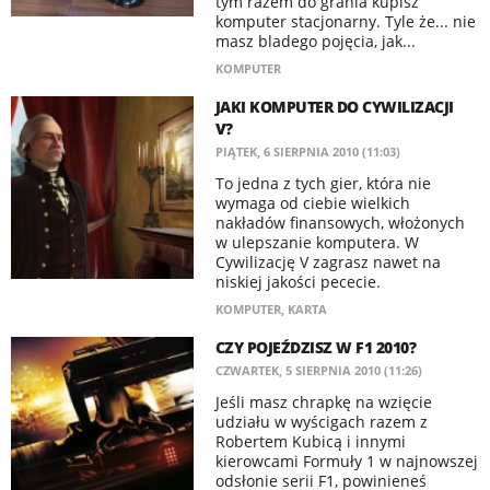
tym razem do grania kupisz
komputer stacjonarny. Tyle że... nie
masz bladego pojęcia, jak...
KOMPUTER
JAKI KOMPUTER DO CYWILIZACJI
V?
PIĄTEK, 6 SIERPNIA 2010 (11:03)
To jedna z tych gier, która nie
wymaga od ciebie wielkich
nakładów finansowych, włożonych
w ulepszanie komputera. W
Cywilizację V zagrasz nawet na
niskiej jakości pececie.
KOMPUTER
,
KARTA
CZY POJEŹDZISZ W F1 2010?
CZWARTEK, 5 SIERPNIA 2010 (11:26)
Jeśli masz chrapkę na wzięcie
udziału w wyścigach razem z
Robertem Kubicą i innymi
kierowcami Formuły 1 w najnowszej
odsłonie serii F1, powinieneś