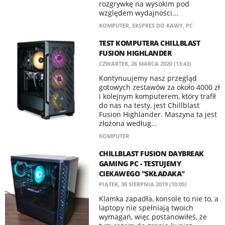
rozgrywkę na wysokim pod
względem wydajności...
KOMPUTER
,
EKSPRES DO KAWY
,
PC
TEST KOMPUTERA CHILLBLAST
FUSION HIGHLANDER
CZWARTEK, 26 MARCA 2020 (13:43)
Kontynuujemy nasz przegląd
gotowych zestawów za około 4000 zł
i kolejnym komputerem, który trafił
do nas na testy, jest Chillblast
Fusion Highlander. Maszyna ta jest
złożona według...
KOMPUTER
CHILLBLAST FUSION DAYBREAK
GAMING PC - TESTUJEMY
CIEKAWEGO "SKŁADAKA"
PIĄTEK, 30 SIERPNIA 2019 (10:05)
Klamka zapadła, konsole to nie to, a
laptopy nie spełniają twoich
wymagań, więc postanowiłeś, że