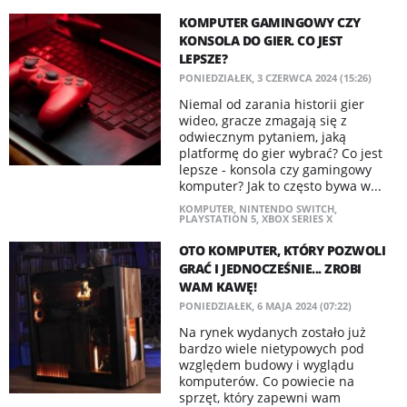
KOMPUTER GAMINGOWY CZY
KONSOLA DO GIER. CO JEST
LEPSZE?
PONIEDZIAŁEK, 3 CZERWCA 2024 (15:26)
Niemal od zarania historii gier
wideo, gracze zmagają się z
odwiecznym pytaniem, jaką
platformę do gier wybrać? Co jest
lepsze - konsola czy gamingowy
komputer? Jak to często bywa w...
KOMPUTER
,
NINTENDO SWITCH
,
PLAYSTATION 5
,
XBOX SERIES X
OTO KOMPUTER, KTÓRY POZWOLI
GRAĆ I JEDNOCZEŚNIE... ZROBI
WAM KAWĘ!
PONIEDZIAŁEK, 6 MAJA 2024 (07:22)
Na rynek wydanych zostało już
bardzo wiele nietypowych pod
względem budowy i wyglądu
komputerów. Co powiecie na
sprzęt, który zapewni wam