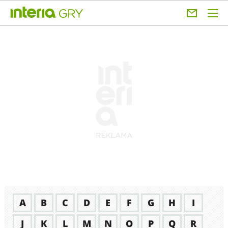
A
B
C
D
E
F
G
H
I
J
K
L
M
N
O
P
Q
R