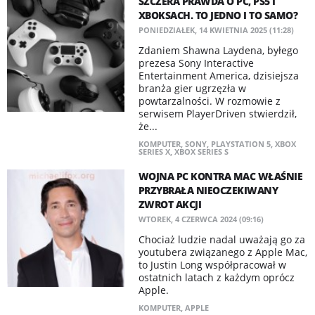
SZCZERA PRAWDA O PC, PS5 I
XBOKSACH. TO JEDNO I TO SAMO?
PONIEDZIAŁEK, 14 KWIETNIA 2025 (11:28)
Zdaniem Shawna Laydena, byłego
prezesa Sony Interactive
Entertainment America, dzisiejsza
branża gier ugrzęzła w
powtarzalności. W rozmowie z
serwisem PlayerDriven stwierdził,
że...
KOMPUTER
,
SONY
,
PLAYSTATION 5
,
XBOX
SERIES X
,
XBOX SERIES S
WOJNA PC KONTRA MAC WŁAŚNIE
PRZYBRAŁA NIEOCZEKIWANY
ZWROT AKCJI
WTOREK, 4 CZERWCA 2024 (09:16)
Chociaż ludzie nadal uważają go za
youtubera związanego z Apple Mac,
to Justin Long współpracował w
ostatnich latach z każdym oprócz
Apple.
KOMPUTER
,
APPLE