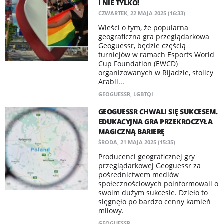
I NIE TYLKO!
CZWARTEK, 22 MAJA 2025 (16:33)
Wieści o tym, że popularna
geograficzna gra przeglądarkowa
Geoguessr, będzie częścią
turniejów w ramach Esports World
Cup Foundation (EWCD)
organizowanych w Rijadzie, stolicy
Arabii...
GEOGUESSR
,
LGBTQI
GEOGUESSR CHWALI SIĘ SUKCESEM.
EDUKACYJNA GRA PRZEKROCZYŁA
MAGICZNĄ BARIERĘ
ŚRODA, 21 MAJA 2025 (15:35)
Producenci geograficznej gry
przeglądarkowej Geoguessr za
pośrednictwem mediów
społecznościowych poinformowali o
swoim dużym sukcesie. Dzieło to
sięgnęło po bardzo cenny kamień
milowy.
GEOGUESSR