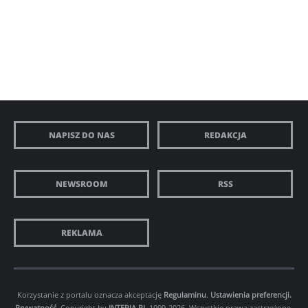
NAPISZ DO NAS
REDAKCJA
NEWSROOM
RSS
REKLAMA
Korzystanie z portalu oznacza akceptację
Regulaminu
.
Ustawienia preferencji.
Prywatność
. Copyright by
INTERIA.PL
1999-2026. Wszystkie prawa zastrzeżone.