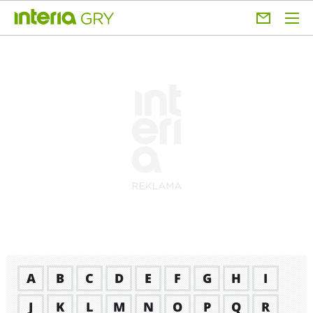
A
B
C
D
E
F
G
H
I
J
K
L
M
N
O
P
Q
R