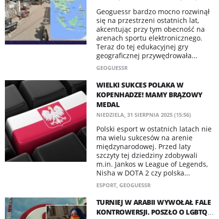
Geoguessr bardzo mocno rozwinął
się na przestrzeni ostatnich lat,
akcentując przy tym obecność na
arenach sportu elektronicznego.
Teraz do tej edukacyjnej gry
geograficznej przywędrowała...
GEOGUESSR
WIELKI SUKCES POLAKA W
KOPENHADZE! MAMY BRĄZOWY
MEDAL
NIEDZIELA, 31 SIERPNIA 2025 (15:56)
Polski esport w ostatnich latach nie
ma wielu sukcesów na arenie
międzynarodowej. Przed laty
szczyty tej dziedziny zdobywali
m.in. Jankos w League of Legends,
Nisha w DOTA 2 czy polska...
ESPORT
,
GEOGUESSR
TURNIEJ W ARABII WYWOŁAŁ FALE
KONTROWERSJI. POSZŁO O LGBTQ…