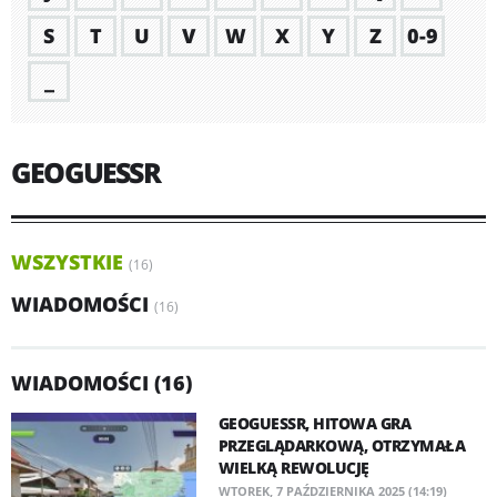
S
T
U
V
W
X
Y
Z
0-9
_
GEOGUESSR
WSZYSTKIE
(16)
WIADOMOŚCI
(16)
WIADOMOŚCI (16)
GEOGUESSR, HITOWA GRA
PRZEGLĄDARKOWĄ, OTRZYMAŁA
WIELKĄ REWOLUCJĘ
WTOREK, 7 PAŹDZIERNIKA 2025 (14:19)