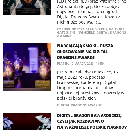
(CD Projekt RED) oraz Witchfire (The
Astronauts) to gry, które zdobyły
najwięcej nominacji do nagród
Digital Dragons Awards. Każda z
nich może pochwalić...
CYBERPUNK 2077
,
ALAN WAKE 2
,
BALDUR'S
GATE 3
,
THE INVINCIBLE
,
DIGITAL DRAGONS
AWARDS
NADCIĄGAJĄ SMOKI – RUSZA
GŁOSOWANIE NA DIGITAL
DRAGONS AWARDS
PIĄTEK, 17 MARCA 2023 (14:59)
​Już za niecałe dwa miesiące, 15
maja 2023 roku, podczas
krakowskiej konferencji Digital
Dragons poznamy laureatów
najbardziej prestiżowej nagrody w
polskiej branży gier.
DIGITAL DRAGONS AWARDS
DIGITAL DRAGONS AWARDS 2022,
CZYLI JAK ROZDAWANO
NAJWAŻNIEJSZE POLSKIE NAGRODY