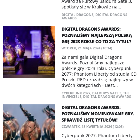
Award za kultowy Baldur’s Gate 3,
spotkały się w Krakowie na...
DIGITAL DRAGONS
,
DIGITAL DRAGONS
AWARDS
DIGITAL DRAGONS AWARDS:
POZNALIŚMY NAJLEPSZĄ POLSKĄ
GRĘ 2023 ROKU! CO TO ZA TYTUŁ?
WTOREK, 21 MAJA 2024 (10:34)
Za nami gala Digital Dragons
Awards. Poznaliśmy najlepsze
polskie gry 2023 roku. Cyberpunk
2077: Phantom Liberty od studia CD
Projekt RED okazał się najlepszy w
dwóch kategoriach - Best...
CYBERPUNK 2077
,
BALDUR'S GATE 3
,
THE
INVINCIBLE
,
DIGITAL DRAGONS AWARDS
DIGITAL DRAGONS AWARDS:
POZNALIŚMY NOMINOWANE GRY.
SPRAWDŹ LISTĘ TYTUŁÓW!
CZWARTEK, 18 KWIETNIA 2024 (12:03)
Cyberpunk 2077: Phantom Liberty