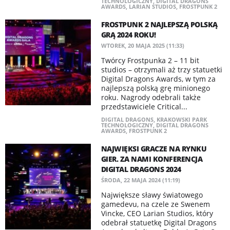
TECHNOLOGICZNY
,
DIGITAL DRAGONS
AWARDS
,
LARIAN STUDIOS
,
FROSTPUNK 2
FROSTPUNK 2 NAJLEPSZĄ POLSKĄ
GRĄ 2024 ROKU!
WTOREK, 20 MAJA 2025 (11:33)
Twórcy Frostpunka 2 – 11 bit
studios – otrzymali aż trzy statuetki
Digital Dragons Awards, w tym za
najlepszą polską grę minionego
roku. Nagrody odebrali także
przedstawiciele Critical...
DIGITAL DRAGONS
,
KRAKOWSKI PARK
TECHNOLOGICZNY
,
DIGITAL DRAGONS
AWARDS
,
FROSTPUNK 2
NAJWIĘKSI GRACZE NA RYNKU
GIER. ZA NAMI KONFERENCJA
DIGITAL DRAGONS 2024
ŚRODA, 22 MAJA 2024 (11:19)
Największe sławy światowego
gamedevu, na czele ze Swenem
Vincke, CEO Larian Studios, który
odebrał statuetkę Digital Dragons