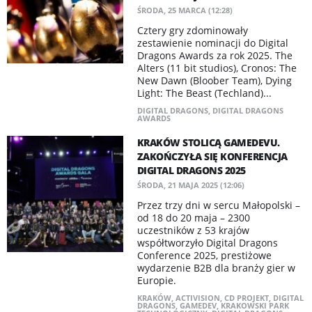
ŚRODA, 25 MARCA (12:28)
Cztery gry zdominowały
zestawienie nominacji do Digital
Dragons Awards za rok 2025. The
Alters (11 bit studios), Cronos: The
New Dawn (Bloober Team), Dying
Light: The Beast (Techland)...
DIGITAL DRAGONS
,
DIGITAL DRAGONS
AWARDS
KRAKÓW STOLICĄ GAMEDEVU.
ZAKOŃCZYŁA SIĘ KONFERENCJA
DIGITAL DRAGONS 2025
ŚRODA, 21 MAJA 2025 (12:06)
Przez trzy dni w sercu Małopolski –
od 18 do 20 maja – 2300
uczestników z 53 krajów
współtworzyło Digital Dragons
Conference 2025, prestiżowe
wydarzenie B2B dla branży gier w
Europie.
KRAKÓW
,
ACTIVISION
,
CD PROJEKT
,
DIGITAL
DRAGONS
,
GAMEDEV
,
KRAKOWSKI PARK