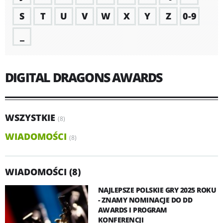
S
T
U
V
W
X
Y
Z
0-9
_
DIGITAL DRAGONS AWARDS
WSZYSTKIE
(8)
WIADOMOŚCI
(8)
WIADOMOŚCI (8)
NAJLEPSZE POLSKIE GRY 2025 ROKU
- ZNAMY NOMINACJE DO DD
AWARDS I PROGRAM
KONFERENCJI