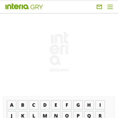
A
B
C
D
E
F
G
H
I
J
K
L
M
N
O
P
Q
R