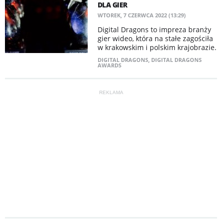
DLA GIER
WTOREK, 7 CZERWCA 2022 (13:29)
​Digital Dragons to impreza branży
gier wideo, która na stałe zagościła
w krakowskim i polskim krajobrazie.
DIGITAL DRAGONS
,
DIGITAL DRAGONS
AWARDS
REKLAMA