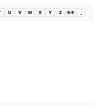
T
U
V
W
X
Y
Z
0-9
_