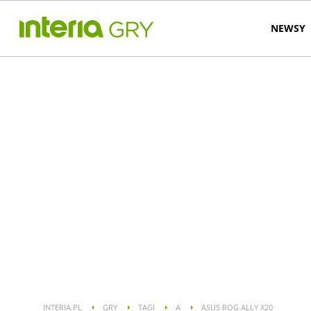
NEWSY
INTERIA.PL
GRY
TAGI
A
ASUS ROG ALLY X20