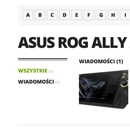
A
B
C
D
E
F
G
H
I
ASUS ROG ALLY
WIADOMOŚCI (1)
WSZYSTKIE
(1)
WIADOMOŚCI
(1)