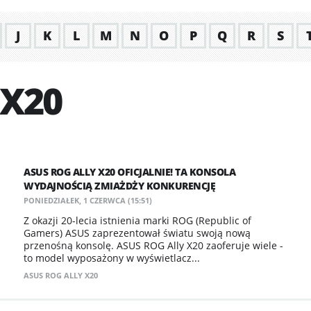
J
K
L
M
N
O
P
Q
R
S
 X20
ASUS ROG ALLY X20 OFICJALNIE! TA KONSOLA
WYDAJNOŚCIĄ ZMIAŻDŻY KONKURENCJĘ
PONIEDZIAŁEK, 1 CZERWCA (15:51)
Z okazji 20-lecia istnienia marki ROG (Republic of
Gamers) ASUS zaprezentował światu swoją nową
przenośną konsolę. ASUS ROG Ally X20 zaoferuje wiele -
to model wyposażony w wyświetlacz...
ASUS ROG ALLY X20