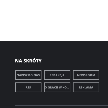
NA SKRÓTY
NAPISZ DO NAS
REDAKCJA
NEWSROOM
RSS
O GRACH W KOMÓRCE
REKLAMA